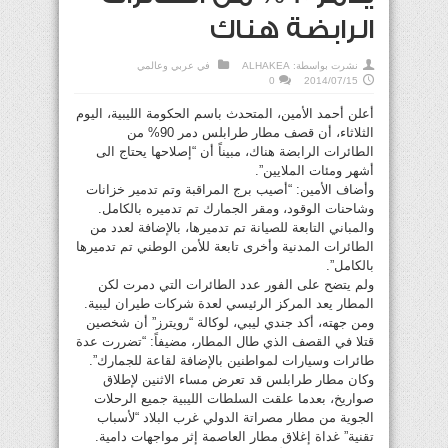
الرابضة هناك
نشرت بواسطة:
ALHAKEA
في
عربي وعالمي
0
2014/07/15
أعلن أحمد الأمين، المتحدث باسم الحكومة الليبية، اليوم
الثلاثاء، أن قصف مطار طرابلس دمر 90% من
الطائرات الرابضة هناك، مبيناً أن “إصلاحها يحتاج الى
أشهر ومئات الملايين”.
وأضاف الأمين: “أصيب برج المراقبة وتم تدمير خزانات
وشاحنات الوقود، ومقر الجمارك تم تدميره بالكامل.
والمباني التابعة للصيانة تم تدميرها، بالإضافة لعدد من
الطائرات المدنية وأخرى تابعة للأمن الوطني تم تدميرها
بالكامل”.
ولم يتضح على الفور عدد الطائرات التي دمرت لكن
المطار يعد المركز الرئيسي لعدة شركات طيران ليبية.
ومن جهته، أكد جندي ليبي، لوكالة “رويترز” أن شخصين
قتلا في القصف الذي طال المطار، مضيفاً: “تضررت عدة
طائرات وسيارات لمواطنين بالإضافة لقاعة للجمارك”.
وكان مطار طرابلس قد تعرض مساء الاثنين لإطلاق
صواريخ، بعدما علقت السلطات الليبية جميع الرحلات
الجوية من مطار مصراتة الدولي غرب البلاد “لأسباب
تقنية” غداة إغلاق مطار العاصمة إثر مواجهات دامية.