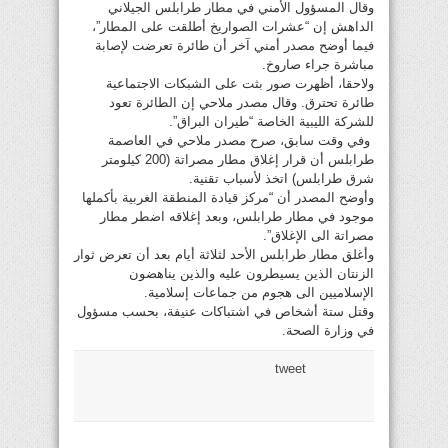
وقال المسؤول الأمني في مطار طرابلس الجيلاني
الداهش إن “عشرات الصواريخ أطلقت على المطار”،
فيما أوضح مصدر أمني آخر أن طائرة تعرضت لإصابة
مباشرة جراء صاروخ.
ولاحقا، أظهرت صور بثت على الشبكات الاجتماعية
طائرة تحترق. وقال مصدر ملاحي إن الطائرة تعود
للشركة الليبية الخاصة “طيران البراق”.
وفي وقت سابق، صرح مصدر ملاحي في العاصمة
طرابلس أن قرار إغلاق مطار مصراتة (200 كيلومتر
شرق طرابلس) اتخذ لأسباب تقنية.
وأوضح المصدر أن “مركز قيادة المنطقة الغربية بأكملها
موجود في مطار طرابلس، وبعد إغلاقه اضطر مطار
مصراتة الى الإغلاق”.
وأغلق مطار طرابلس الأحد لثلاثة أيام بعد أن تعرض ثوار
الزنتان الذين يسيطرون عليه والذين يناهضون
الإسلاميين الى هجوم من جماعات إسلامية.
وقتل ستة أشخاص في اشتباكات عنيفة، بحسب مسؤول
في وزارة الصحة.
tweet