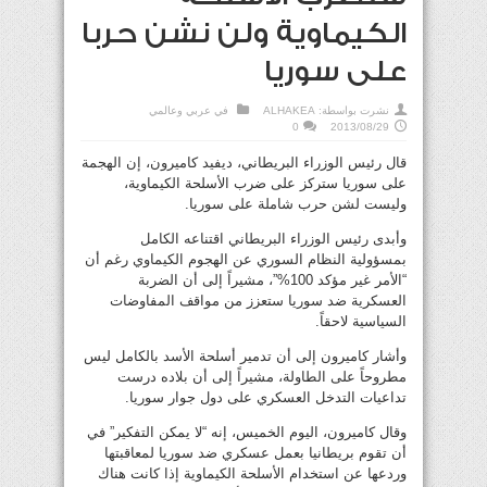
الكيماوية ولن نشن حربا
على سوريا
نشرت بواسطة:
ALHAKEA
في
عربي وعالمي
0
2013/08/29
قال رئيس الوزراء البريطاني، ديفيد كاميرون، إن الهجمة
على سوريا ستركز على ضرب الأسلحة الكيماوية،
وليست لشن حرب شاملة على سوريا.
وأبدى رئيس الوزراء البريطاني اقتناعه الكامل
بمسؤولية النظام السوري عن الهجوم الكيماوي رغم أن
“الأمر غير مؤكد 100%”، مشيراً إلى أن الضربة
العسكرية ضد سوريا ستعزز من مواقف المفاوضات
السياسية لاحقاً.
وأشار كاميرون إلى أن تدمير أسلحة الأسد بالكامل ليس
مطروحاً على الطاولة، مشيراً إلى أن بلاده درست
تداعيات التدخل العسكري على دول جوار سوريا.
وقال كاميرون، اليوم الخميس، إنه “لا يمكن التفكير” في
أن تقوم بريطانيا بعمل عسكري ضد سوريا لمعاقبتها
وردعها عن استخدام الأسلحة الكيماوية إذا كانت هناك