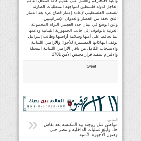
وأعيد احتجازهم والعمل على تقديم كافة أشكال الدعم
العاجل لدولة فلسطين لمواجهة المتطلبات الطارئة
للشعب الفلسطيني لإعادة إعمار قطاع غزة بعد الدمار
الذي لحقه من الحصار والعدوان الإسرائيليين.
وعن الوضع في لبنان جدد العجمي التزام المجموعة
العربية بالوقوف إلى جانب الجمهورية اللبنانية ودعمها
بما يحافظ على أمنها وسلامة أراضيها وطالب إسرائيل
بوقف انتهاكاتها المستمرة للأجواء والأراضي اللبنانية
والانسحاب الكامل من باقي الأراضي اللبنانية المحتلة
والالتزام بتنفيذ قرار مجلس الأمن 1701 .
tweet
السابق:
مواطن قتل زوجته بيد المكنسة بعد نقاش
حاد وأبلغ عمليات الداخلية وانتظر حتى
وصول الأجهزة الأمنية