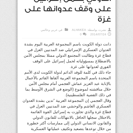
على وقف عدوانها على
غزة
نشرت بواسطة:
ALHAKEA
في
عربي وعالمي
0
2014/07/24
دانت دولة الكويت باسم المجموعة العربية اليوم بشدة
العدوان العسكري الإسرائيلي ضد المدنيين العزل في
قطاع غزة وطالبت المجتمع الدولي ممثلا بمجلس الأمن
بالاضطلاع بمسؤولياته لحمل إسرائيل على الوقف
الفوري لعدوانها على غزة.
جاء ذلك في كلمة للوفد الدائم لدولة الكويت لدى الأمم
المتحدة باسم المجموعة العربية ألقاها القائم بالأعمال
بالإنابة عبد العزيز عماش العجمي أمام مجلس الأمن
خلال مناقشته لموضوع (الوضع في الشرق الأوسط بما
في ذلك القضية الفلسطينية).
وقال العجمي إن المجموعة العربية “تدين بشدة العدوان
العسكري الغاشم والوحشي ضد المدنيين العزل في
قطاع غزة والذي تجاوزت به إسرائيل القوة القائمة
بالاحتلال سجلها الحافل بالانتهاكات للقانون الدولي
والقانون الانساني الدولي إلى ممارسات أكثر خطورة
من خلال توعدها بتصعيد وتكثيف عملياتها العسكرية