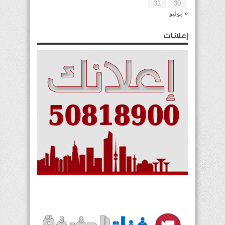
31
30
« يوليو
إعلانات