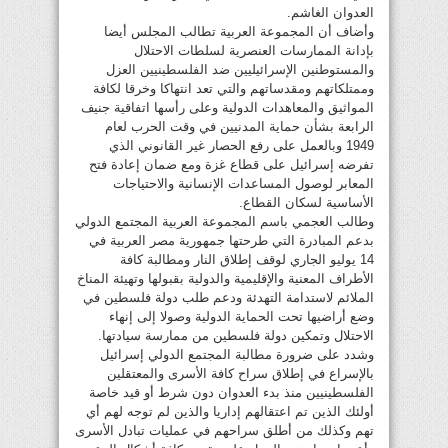
العدوان الغاشم.
وأضاف أن المجموعة العربية تطالب المجلس أيضا
بإدانة الممارسات العنصرية لسلطات الاحتلال
والمستوطنين الإسرائيليين ضد الفلسطينيين العزل
وممتلكاتهم ومقدساتهم والتي تعد انتهاكا وخرقا لكافة
المواثيق والمعاهدات الدولية وعلى رأسها اتفاقية جنيف
الرابعة بشأن حماية المدنيين في وقت الحرب لعام
1949 وبالعمل على رفع الحصار غير القانوني الذي
تفرضه إسرائيل على قطاع غزة ومع ضمان إعادة فتح
المعابر لوصول المساعدات الإنسانية والاحتياجات
الأساسية لسكان القطاع.
وطالب العجمي باسم المجموعة العربية المجتمع الدولي
بدعم المبادرة التي طرحتها جمهورية مصر العربية في
14 يوليو الجاري لوقف إطلاق النار ومطالبة كافة
الأطراف المعنية والإقليمية والدولية بقبولها وتهيئة المناخ
الملائم لاستدامة التهدئة ودعم طلب دولة فلسطين في
وضع أراضيها تحت الحماية الدولية وصولا إلى إنهاء
الاحتلال وتمكين دولة فلسطين من ممارسة سيادتها.
وشدد على ضرورة مطالبة المجتمع الدولي إسرائيل
بالإسراع في إطلاق سراح كافة الأسرى والمعتقلين
الفلسطينيين منذ بدء العدوان دون شرط أو قيد خاصة
أولئك الذين تم اعتقالهم إداريا والذين لم توجه لهم أي
تهم وكذلك من أطلق سراحهم في عمليات تبادل الأسرى