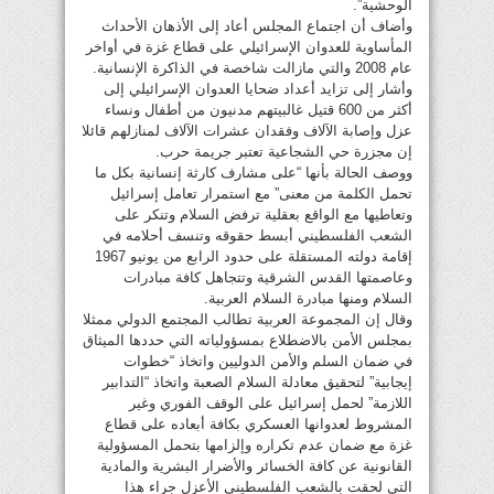
الوحشية”.
وأضاف أن اجتماع المجلس أعاد إلى الأذهان الأحداث
المأساوية للعدوان الإسرائيلي على قطاع غزة في أواخر
عام 2008 والتي مازالت شاخصة في الذاكرة الإنسانية.
وأشار إلى تزايد أعداد ضحايا العدوان الإسرائيلي إلى
أكثر من 600 قتيل غالبيتهم مدنيون من أطفال ونساء
عزل وإصابة الآلاف وفقدان عشرات الآلاف لمنازلهم قائلا
إن مجزرة حي الشجاعية تعتبر جريمة حرب.
ووصف الحالة بأنها “على مشارف كارثة إنسانية بكل ما
تحمل الكلمة من معنى” مع استمرار تعامل إسرائيل
وتعاطيها مع الواقع بعقلية ترفض السلام وتنكر على
الشعب الفلسطيني أبسط حقوقه وتنسف أحلامه في
إقامة دولته المستقلة على حدود الرابع من يونيو 1967
وعاصمتها القدس الشرقية وتتجاهل كافة مبادرات
السلام ومنها مبادرة السلام العربية.
وقال إن المجموعة العربية تطالب المجتمع الدولي ممثلا
بمجلس الأمن بالاضطلاع بمسؤولياته التي حددها الميثاق
في ضمان السلم والأمن الدوليين واتخاذ “خطوات
إيجابية” لتحقيق معادلة السلام الصعبة واتخاذ “التدابير
اللازمة” لحمل إسرائيل على الوقف الفوري وغير
المشروط لعدوانها العسكري بكافة أبعاده على قطاع
غزة مع ضمان عدم تكراره وإلزامها بتحمل المسؤولية
القانونية عن كافة الخسائر والأضرار البشرية والمادية
التي لحقت بالشعب الفلسطيني الأعزل جراء هذا