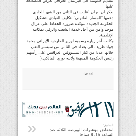
لتقديم حكومته الى البرلمان العراقي لغرض المصادقة
عليها.
يذكر ان ايران أعلنت في الثاني من الشهر الجاري
دعمها “المسار القانوني” لتكليف العبادي بتشكيل
الحكومة الجديدة مؤكدة ضرورة الحفاظ على عراق
موحد وآمن من أجل خدمة الشعب والرقي بمكانته
الإقليمية.
وكانت آخر زيارة رسمية لوزير الخارجية الإيراني محمد
جواد ظريف الى بغداد في الثامن من سبتمبر التقى
خلالها عددا من كبار المسؤولين العراقيين على رأسهم
رئيس الحكومة المنتهية ولايته نوري المالكي.(
tweet
السابق:
انخفاض مؤشرات البورصة الثلاثة عند
الساعة 15ر9 صباحا