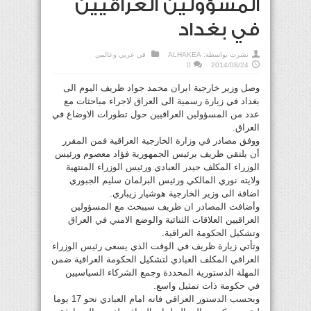
المسؤولين العراقيين
في بغداد
نشرت بواسطة:
ALHAKEA
في
عربي وعالمي
0
2014/08/24
وصل وزير خارجية ايران محمد جواد ظريف اليوم الى
بغداد في زيارة رسمية الى العراق لاجراء مباحثات مع
عدد من المسؤولين العراقيين حول تطورات الاوضاع في
العراق.
ووفق مصادر في وزارة الخارجية العراقية فمن المقرر
أن يلتقي ظريف برئيس الجمهورية فؤاد معصوم ورئيس
الوزراء المكلف حيدر العبادي ورئيس الوزراء المنتهية
ولايته نوري المالكي ورئيس البرلمان سليم الجبوري
اضافة الى وزير الخارجية هوشيار زيباري.
وأضافت المصادر ان ظريف سيبحث مع المسؤولين
العراقيين العلاقات الثنائية والوضع الامني في العراق
وتشكيل الحكومة العراقية.
وتأتي زيارة ظريف في الوقت الذي يسعى رئيس الوزراء
العراقي المكلف العبادي لتشكيل الحكومة العراقية ضمن
المهلة الدستورية المحددة وجمع الشركاء السياسيين
في حكومة ذات تمثيل واسع.
وبحسب الدستور العراقي فانه امام العبادي نحو 17 يوما