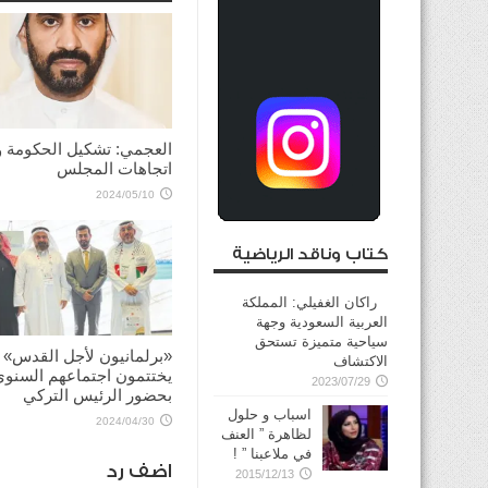
العجمي: تشكيل الحكومة 
اتجاهات المجلس
2024/05/10
كتاب وناقد الرياضية
راكان الغفيلي: المملكة
العربية السعودية وجهة
سياحية متميزة تستحق
«برلمانيون لأجل القدس»
الاكتشاف
يختتمون اجتماعهم السنوي
2023/07/29
بحضور الرئيس التركي
اسباب و حلول
2024/04/30
لظاهرة ” العنف
في ملاعبنا ” !
اضف رد
2015/12/13