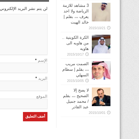
3 مشاهد للازمة
لن يتم نشر البريد الإلكتروني
الرياضة ولا احد
يعرف ،،، بقلم |
خالد الهيت
2015/10/21
الكرة الكويتية ..
من هاويه الى
هاويه
2015/10/17
الإسم
*
الصمت مريب
،،، بقلم | سطام
السهلي
البريد
*
2015/10/05
لا يصح إلا
الصحيح ،،، بقلم
الموقع
/ محمد جميل
عبد القادر
2015/10/01