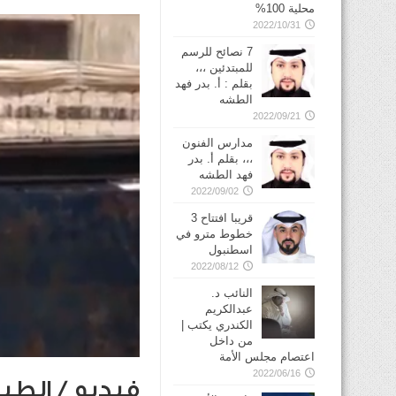
محلية 100%
2022/10/31
7 نصائح للرسم
للمبتدئين ،،،
بقلم : أ. بدر فهد
الطشه
2022/09/21
مدارس الفنون
،،، بقلم أ. بدر
فهد الطشه
2022/09/02
قريبا افتتاح 3
خطوط مترو في
2022/08/12
النائب د.
عبدالكريم
الكندري يكتب |
من داخل
اعتصام مجلس الأمة
2022/06/16
فيديو / الطب