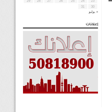
29
28
27
26
25
24
23
31
30
« يوليو
إعلانات