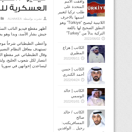
وافقت الأمم
العسكرية لل
المتحدة على
طلب تركيا لتغيير
اسمها بالاحرف
نشرت بواسطة:
ALHAKEA
اللاتينية ليصبح “Türkiye” وهو
النطق الصحيح لها باللغة
أظهر مقطع فيديو النائب الس
التركية بدلاً من “Turkey”
جيش بشار الأسد، وبدا وهو ي
2022/06/02
وأعطى الطبطبائي شرحاً موجزاً
الكاتب | هزاع
تستهدف معاقل النظام النصير
المطيري
وقال الطبطبائي عبر مقطع الف
2022/05/11
انتصار لكل شعوب الخليج، ولذ
ليساعدن إخوانهن في سوريا ح
الكاتب | حسن
أحمد الكندري
2022/04/24
الكاتب | خالد
الوسمي
2022/01/01
الكاتب / خالد
صالح
المسافريكتب:
رحيل .. الوافدين