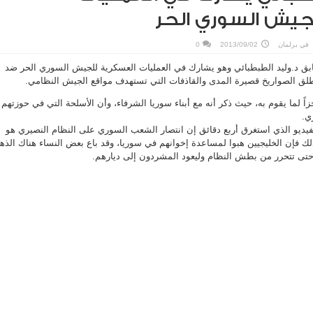
جيش السوري الحر
في
برلمان
2013/09/02
0
ابق د.وليد الطبطبائي وهو يشارك في العمليات العسكرية للجيش السوري الحر ضد
طلق الصواريخ قصيرة المدى والقاذفات التي تستهدف مواقع الجيش النظامي.
 لما يقوم به، حيث ذكر أنه مع أبناء سوريا الشرفاء، وأن الأسلحة التي في حوزتهم
ي.
يديو الذي استغرق أربع دقائق إن انتصار الشعب السوري على النظام النصيري هو
لك فإن الخليجيين هبوا لمساعدة إخوانهم في سوريا، وقد باع بعض النساء هناك الذ
تى تتحرر من بطش النظام وليعود المشردون إلى ديارهم.