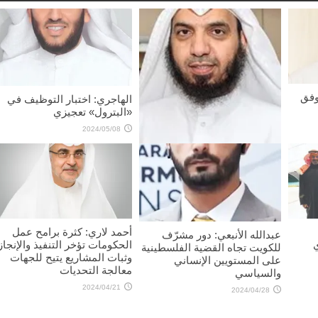
وفق
الهاجري: اختبار التوظيف في
«البترول» تعجيزي
2024/05/08
محمد الداهوم: هموم المواطنين
إصلاح الطرق و«الصحة»
2024/05/10
أحمد لاري: كثرة برامح عمل
عبدالله الأنبعي: دور مشرّف
الحكومات تؤخر التنفيذ والإنجاز
للكويت تجاه القضية الفلسطينية
وثبات المشاريع يتيح للجهات
على المستويين الإنساني
معالجة التحديات
والسياسي
2024/04/21
2024/04/28