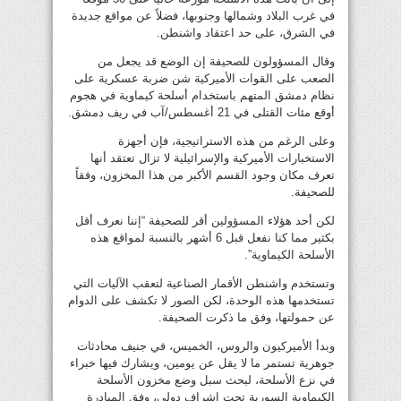
في غرب البلاد وشمالها وجنوبها، فضلاً عن مواقع جديدة
في الشرق، على حد اعتقاد واشنطن.
وقال المسؤولون للصحيفة إن الوضع قد يجعل من
الصعب على القوات الأميركية شن ضربة عسكرية على
نظام دمشق المتهم باستخدام أسلحة كيماوية في هجوم
أوقع مئات القتلى في 21 أغسطس/آب في ريف دمشق.
وعلى الرغم من هذه الاستراتيجية، فإن أجهزة
الاستخبارات الأميركية والإسرائيلية لا تزال تعتقد أنها
تعرف مكان وجود القسم الأكبر من هذا المخزون، وفقاً
للصحيفة.
لكن أحد هؤلاء المسؤولين أقر للصحيفة “إننا نعرف أقل
بكثير مما كنا نفعل قبل 6 أشهر بالنسبة لمواقع هذه
الأسلحة الكيماوية”.
وتستخدم واشنطن الأقمار الصناعية لتعقب الآليات التي
تستخدمها هذه الوحدة، لكن الصور لا تكشف على الدوام
عن حمولتها، وفق ما ذكرت الصحيفة.
وبدأ الأميركيون والروس، الخميس، في جنيف محادثات
جوهرية تستمر ما لا يقل عن يومين، ويشارك فيها خبراء
في نزع الأسلحة، لبحث سبل وضع مخزون الأسلحة
الكيماوية السورية تحت إشراف دولي، وفق المبادرة