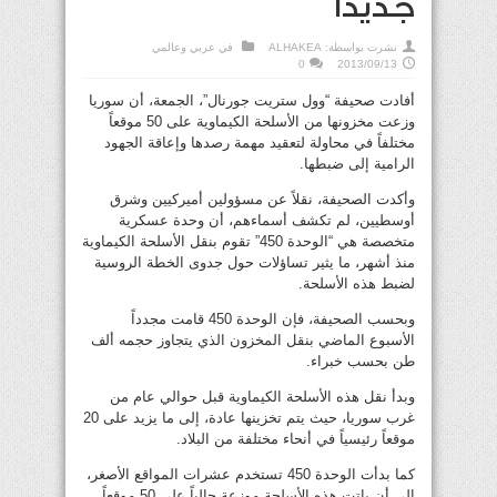
جديداً
نشرت بواسطة:
ALHAKEA
في
عربي وعالمي
0
2013/09/13
أفادت صحيفة “وول ستريت جورنال”، الجمعة، أن سوريا
وزعت مخزونها من الأسلحة الكيماوية على 50 موقعاً
مختلفاً في محاولة لتعقيد مهمة رصدها وإعاقة الجهود
الرامية إلى ضبطها.
وأكدت الصحيفة، نقلاً عن مسؤولين أميركيين وشرق
أوسطيين، لم تكشف أسماءهم، أن وحدة عسكرية
متخصصة هي “الوحدة 450” تقوم بنقل الأسلحة الكيماوية
منذ أشهر، ما يثير تساؤلات حول جدوى الخطة الروسية
لضبط هذه الأسلحة.
وبحسب الصحيفة، فإن الوحدة 450 قامت مجدداً
الأسبوع الماضي بنقل المخزون الذي يتجاوز حجمه ألف
طن بحسب خبراء.
وبدأ نقل هذه الأسلحة الكيماوية قبل حوالي عام من
غرب سوريا، حيث يتم تخزينها عادة، إلى ما يزيد على 20
موقعاً رئيسياً في أنحاء مختلفة من البلاد.
كما بدأت الوحدة 450 تستخدم عشرات المواقع الأصغر،
إلى أن باتت هذه الأسلحة موزعة حالياً على 50 موقعاً