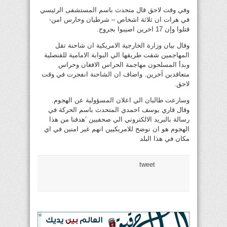
وفي وقت لاحق قال متحدث باسم المستشفى الرئيسي
في هرات ان ثلاثة اشخاص – شرطيان وحارس امن-
قتلوا وإن 17 اخرين اصيبوا بجروح.
وقال بيان وزارة الخارجية الامريكية ان شاحنة تقل
المهاجمين شقت طريقها الي البوابة الامامية للقنصلية
وبدأ المسلحون مهاجمة الحراس الافغان وحراس
متعاقدين آخرين. واضاف ان الشاحنة انفجرت في وقت
لاحق.
وسارعت طالبان الي اعلان المسؤولية عن الهجوم.
وقال قاري يوسف احمدي المتحدث باسم الحركة في
رسالة بالبريد الالكتروني الي صحفيين ‘هدفنا من هذا
الهجوم هو ان نوضح للامريكيين انهم غير امنين في اي
مكان في هذا البلد
tweet