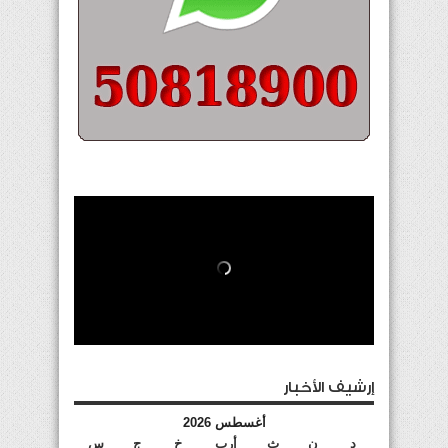
إرشيف الأخبار
أغسطس 2026
د
ن
ث
أرب
خ
ج
س