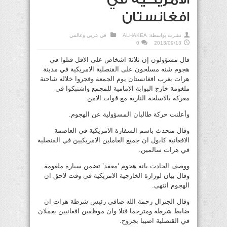
افغانستان
نشرت بواسطة:
ALHAKEA
في
عربي وعالمي
0
2013/09/13
قال مسؤولون إن ثلاثة اشخاص على الاقل قتلوا في
هجوم شنه مسلحون على القنصلية الامريكية في مدينة
هرات بغرب افغانستان يوم الجمعة وفجروا خلاله شاحنة
ملغومة خارج البوابة الامامية للمجمع واشتبكوا في
معركة بالاسلحة النارية مع قوات الامن.
وأعلنت حركة طالبان المسؤولية عن الهجوم.
وقال متحدث باسم السفارة الامريكية في العاصمة
الافغانية كابول ان جميع العاملين الامريكيين في القنصلية
في هرات سالمين.
ووصف الحادث بانه هجوم ‘معقد’ تضمن سيارة ملغومة.
وقال بيان لوزارة الخارجية الامريكية في وقت لاحق ان
الهجوم انتهى.
وقال الجنرال رحمة الله صافي رئيس شرطة هرات ان
ضابط شرطة ومترجما قتلا وان موظفين افغانيين يعملان
في القنصلية اصيبا بجروح.