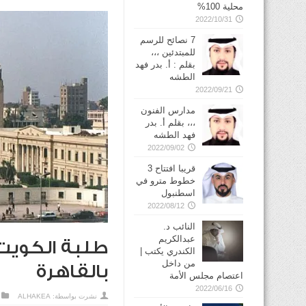
محلية 100%
2022/10/31
7 نصائح للرسم
للمبتدئين ،،،
بقلم : أ. بدر فهد
الطشه
2022/09/21
مدارس الفنون
،،، بقلم أ. بدر
فهد الطشه
2022/09/02
قريبا افتتاح 3
خطوط مترو في
2022/08/12
النائب د.
عبدالكريم
طلبة الكويت 
الكندري يكتب |
من داخل
بالقاهرة
اعتصام مجلس الأمة
2022/06/16
نشرت بواسطة:
ALHAKEA