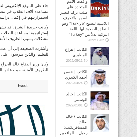
وافقت الأمم
جاء على الموقع الإلكتروني لصح
المتحدة على
مساعدة آلاف الطلاب في مصر،
طلب تركيا لتغيير
استمراريتهم في إكمال دراستهم
اسمها بالاحرف
اللاتينية ليصبح “Türkiye” وهو
وكانت جريدة ‘الشرق’ قد نشرت
النطق الصحيح لها باللغة
إستراتيجية لمساعدة الطلاب ا
التركية بدلاً من “Turkey”
مشكلات بسبب الظروف الأمني
2022/06/02
وأشارت الصحيفة إلى أن عدد ا
الكاتب | هزاع
للتعليم، والذين يدرسون على 
المطيري
2022/05/11
وكان وزير الدفاع خالد الجراح
للظروف الأمنية، حيث عادوا لل
الكاتب | حسن
أحمد الكندري
2022/04/24
tweet
الكاتب | خالد
الوسمي
2022/01/01
الكاتب / خالد
صالح
المسافريكتب:
رحيل .. الوافدين