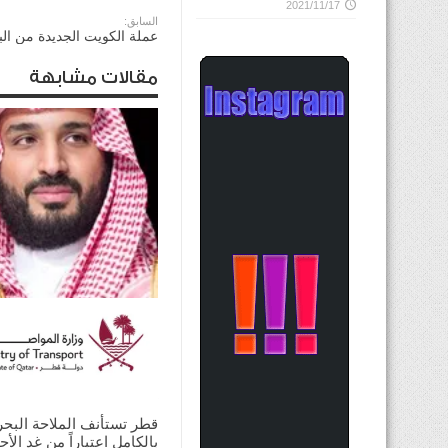
2021/11/17
السابق:
عملة الكويت الجديدة من الب
مقالات مشابهة
ولي العهد السعودي يؤكد
للرئيس الأميركي ضرورة ت
الحوار لخفض التصعيد
2026/08/03
قطر تستأنف الملاحة البحر
بالكامل اعتباراً من غدٍ الأح