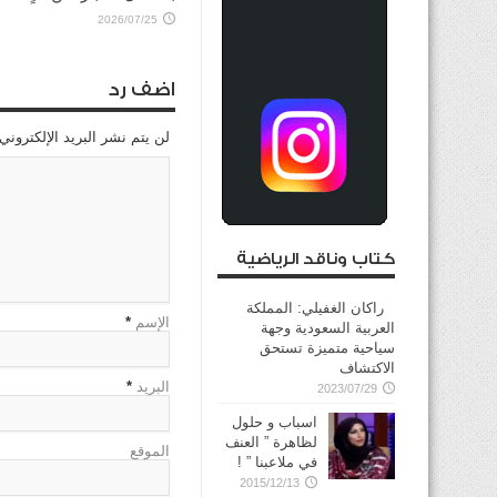
2026/07/25
اضف رد
لن يتم نشر البريد الإلكتروني
كتاب وناقد الرياضية
راكان الغفيلي: المملكة
الإسم
*
العربية السعودية وجهة
سياحية متميزة تستحق
الاكتشاف
البريد
*
2023/07/29
اسباب و حلول
لظاهرة ” العنف
الموقع
في ملاعبنا ” !
2015/12/13