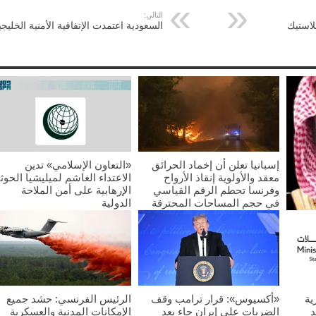
التالي:
لاستيك
السعودية اعتمدت الإتفاقية الأمنية الخليجي
إسبانيا تعلن أن إخماد الحرائق
«التعاون الإسلامي» تدين
معقد والأولوية إنقاذ الأرواح
الاعتداء الغاشم لميليشيا الحوث
وفرنسا تحطم الرقم القياسي
الإرهابية على أمن الملاحة
في حجم المساحات المحترقة
الدولية
2026/07/25
2026/07/25
غليب
ية
«أكسيوس»: قرار ترامب وقف
الرئيس الفرنسي: حشد جميع
د
الضربات على إيران جاء بعد
الإمكانات المدنية والعسكرية