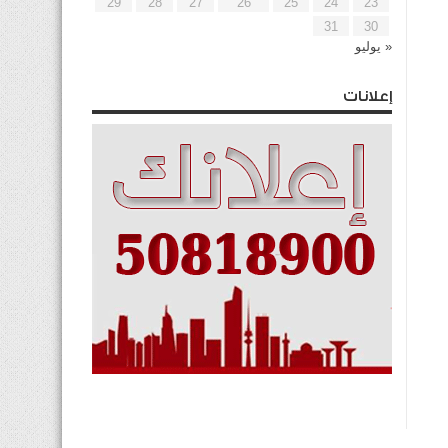
29
28
27
26
25
24
23
31
30
« يوليو
إعلانات