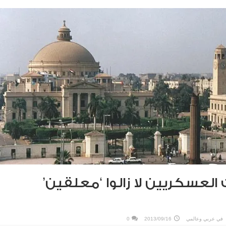
العسكريين لا زالوا ‘معلقين’
في
عربي وعالمي
2013/09/16
0