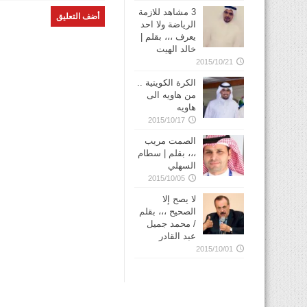
3 مشاهد للازمة
الرياضة ولا احد
يعرف ،،، بقلم |
خالد الهيت
2015/10/21
الكرة الكويتية ..
من هاويه الى
هاويه
2015/10/17
الصمت مريب
،،، بقلم | سطام
السهلي
2015/10/05
لا يصح إلا
الصحيح ،،، بقلم
/ محمد جميل
عبد القادر
2015/10/01