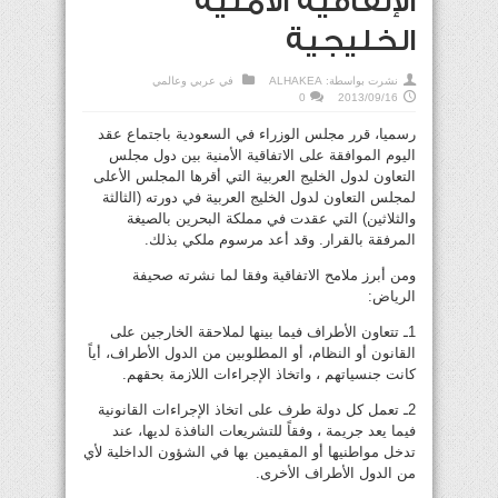
الإتفاقية الأمنية
الخليجية
نشرت بواسطة:
ALHAKEA
في
عربي وعالمي
0
2013/09/16
رسميا، قرر مجلس الوزراء في السعودية باجتماع عقد
اليوم الموافقة على الاتفاقية الأمنية بين دول مجلس
التعاون لدول الخليج العربية التي أقرها المجلس الأعلى
لمجلس التعاون لدول الخليج العربية في دورته (الثالثة
والثلاثين) التي عقدت في مملكة البحرين بالصيغة
المرفقة بالقرار. وقد أعد مرسوم ملكي بذلك.
ومن أبرز ملامح الاتفاقية وفقا لما نشرته صحيفة
الرياض:
1ـ تتعاون الأطراف فيما بينها لملاحقة الخارجين على
القانون أو النظام، أو المطلوبين من الدول الأطراف، أياً
كانت جنسياتهم ، واتخاذ الإجراءات اللازمة بحقهم.
2ـ تعمل كل دولة طرف على اتخاذ الإجراءات القانونية
فيما يعد جريمة ، وفقاً للتشريعات النافذة لديها، عند
تدخل مواطنيها أو المقيمين بها في الشؤون الداخلية لأي
من الدول الأطراف الأخرى.