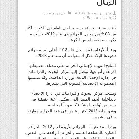
المال
نشرت بواسطة:
ALHAKEA
في
جرائم وقضايا
0
2013/09/20
بلغت نسبة الجرائم بسبب المال العام في الكويت أكثر
من 63% من مجمل الجرائم في عام 2012، حسب ما
ذكرت صحيفة القبس الكويتية.
ووفقاً للأرقام، فقد سجل عام 2012 أعلى نسبة جرائم
تشهدها البلاد خلال 4 سنوات، أي منذ عام 2008.
النتائج المهمة لإجمالي الجرائم على مختلف تصنيفاتها
الأربعة وأنواعها، توصل إليها مركز البحوث والدراسات
في إدارة الإحصاء التابعة لوزارة الداخلية، وقد تضمنتها
المجموعة الإحصائية السنوية التي تصدرها.
ويسجل مركز البحوث والدراسات في إدارة الإحصاء
بالداخلية الجهد المميز الذي يعكس رغبة حقيقية في
تشخيص “واقع المشكلة”، تمهيداً لمعالجته.
وشهر مايو 2012 أكثر الشهور في عدد الجرائم مقارنة
بباقي الشهور.
وبدراسة تصنيفات الجرائم الأربعة لعام 2012، الجرائم
الضارة بالمصلحة العامة، والجرائم الواقعة على النفس،
والجرائم الواقعة على العرض والسمعة، والجرائم