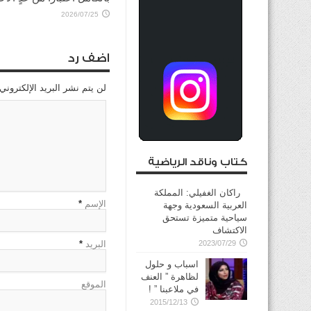
2026/07/25
اضف رد
لن يتم نشر البريد الإلكتروني
كتاب وناقد الرياضية
راكان الغفيلي: المملكة
الإسم
*
العربية السعودية وجهة
سياحية متميزة تستحق
الاكتشاف
2023/07/29
البريد
*
اسباب و حلول
لظاهرة ” العنف
الموقع
في ملاعبنا ” !
2015/12/13