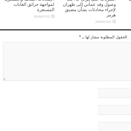
وصول وفد عماني إلى طهران
لمواجهة حرائق الغابات
لإجراء محادثات بشأن مضيق
المستعرة
هرمز
2026/07/25
2026/07/25
 . الحقول المطلوبة مشار لها بـ
*