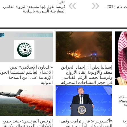
التالي:
63 % من الجرائم في الكويت عام 2012..
فرنسا تقول إنها مستعدة لتزويد مقاتلي
المعارضة السورية بأسلحة
إسبانيا تعلن أن إخماد الحرائق
«التعاون الإسلامي» تدين
معقد والأولوية إنقاذ الأرواح
الاعتداء الغاشم لميليشيا الحوث
وفرنسا تحطم الرقم القياسي
الإرهابية على أمن الملاحة
في حجم المساحات المحترقة
الدولية
2026/07/25
2026/07/25
غليب
ية
«أكسيوس»: قرار ترامب وقف
الرئيس الفرنسي: حشد جميع
د
الضربات على إيران جاء بعد
الإمكانات المدنية والعسكرية