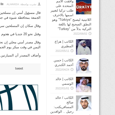
وافقت الأمم
نشرت بواسطة:
ALHAKEA
المتحدة على
طلب تركيا لتغيير
قال مسؤول أمني إن مسلحين ق
اسمها بالاحرف
الجمعة بمحافظة شبوة في جن
اللاتينية ليصبح “Türkiye” وهو
النطق الصحيح لها باللغة
وقال سكان إن المسلحين سرقوا
التركية بدلاً من “Turkey”
2022/06/02
وقتل نحو 20 جنديا في هجوم منفصل في شبوة صباح يوم الجمعة
الكاتب | هزاع
المطيري
اليمن في وقت مبكر يوم الجم
2022/05/11
وأضاف المصدر أن السيارتين ق
الكاتب | حسن
أحمد الكندري
tweet
2022/04/24
الكاتب | خالد
الوسمي
2022/01/01
الكاتب / خالد
صالح
المسافريكتب:
رحيل .. الوافدين