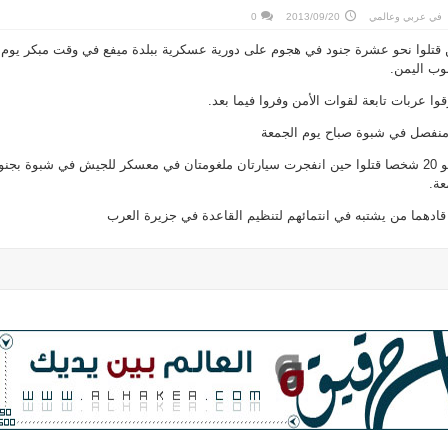
في
عربي وعالمي
2013/09/20
0
تلوا نحو عشرة جنود في هجوم على دورية عسكرية ببلدة ميفع في وقت مبكر يوم
وب اليمن.
 عربات تابعة لقوات الأمن وفروا فيما بعد.
وقال مصدر أمني محلي إن نحو 20 شخصا قتلوا حين انفجرت سيارتان ملغومتان في معسكر للجيش في شبوة بج
عة.
ادهما من يشتبه في انتمائهم لتنظيم القاعدة في جزيرة العرب