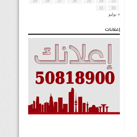
29
28
27
26
25
24
23
31
30
« يوليو
إعلانات