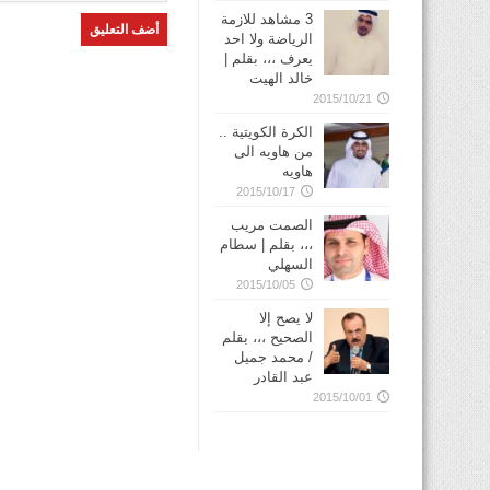
3 مشاهد للازمة
الرياضة ولا احد
يعرف ،،، بقلم |
خالد الهيت
2015/10/21
الكرة الكويتية ..
من هاويه الى
هاويه
2015/10/17
الصمت مريب
،،، بقلم | سطام
السهلي
2015/10/05
لا يصح إلا
الصحيح ،،، بقلم
/ محمد جميل
عبد القادر
2015/10/01