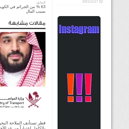
2021/11/17
السابق:
بسبب المال
مقالات مشابهة
ولي العهد السعودي يؤكد
للرئيس الأميركي ضرورة ت
الحوار لخفض التصعيد
2026/08/03
قطر تستأنف الملاحة البحر
بالكامل اعتباراً من غدٍ الأح