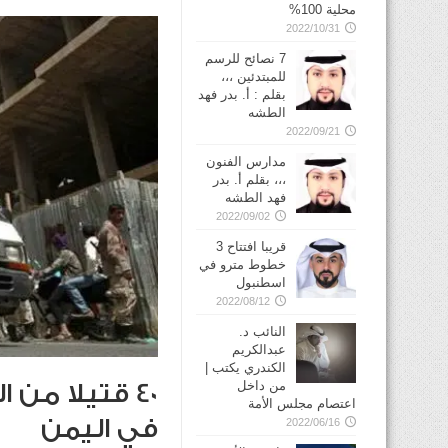
محلية 100%
2022/10/31
7 نصائح للرسم
للمبتدئين ،،،
بقلم : أ. بدر فهد
الطشه
2022/09/21
مدارس الفنون
،،، بقلم أ. بدر
فهد الطشه
2022/09/02
قريبا افتتاح 3
خطوط مترو في
2022/08/12
النائب د.
عبدالكريم
الكندري يكتب |
من داخل
40 قتيلا من
اعتصام مجلس الأمة
في اليمن
2022/06/16