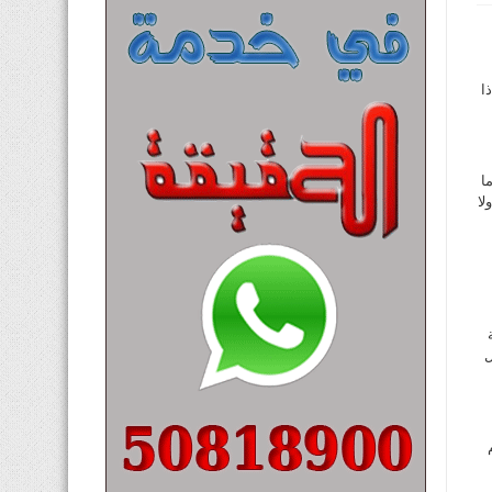
ا
ا
لا
ل