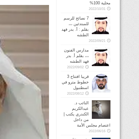
محلية 100%
2022/10/31
7 نصائح للرسم
للمبتدئين ،،،
بقلم : أ. بدر فهد
الطشه
2022/09/21
مدارس الفنون
،،، بقلم أ. بدر
فهد الطشه
2022/09/02
قريبا افتتاح 3
خطوط مترو في
2022/08/12
النائب د.
عبدالكريم
الكندري يكتب |
من داخل
اعتصام مجلس الأمة
2022/06/16