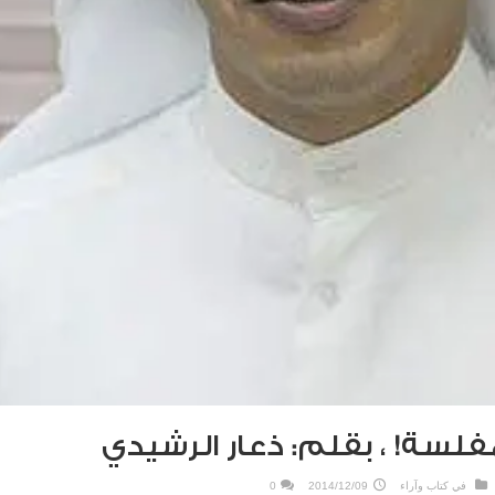
مفلسة! ، بقلم: ذعار الرشيدي
في
كتاب وآراء
2014/12/09
0