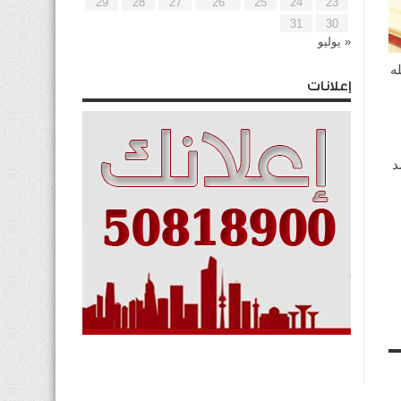
29
28
27
26
25
24
23
31
30
« يوليو
ه
إعلانات
د