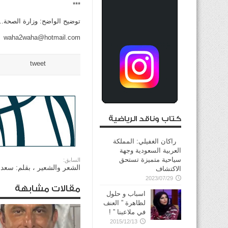
***
توضيح الواضح: وزارة الصحة..
waha2waha@hotmail.com
tweet
كتاب وناقد الرياضية
راكان الغفيلي: المملكة
العربية السعودية وجهة
سياحية متميزة تستحق
السابق:
الشعر والشعير ، بقلم: سع
الاكتشاف
2023/07/29
مقالات مشابهة
اسباب و حلول
لظاهرة ” العنف
في ملاعبنا ” !
2015/12/13