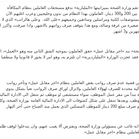
ر كاملة لم تقم وزارة الصحة بميزانيتها «المليارية» بدفع مستحقات العاملين بنظام المكافأة
والذين تتراوح رواتب كل منهم بين 200 و300 دينار، العاملون بهذا النظام من بدون وخليجيين وعرب اغلبهم الآن
توصفات ككتبة ومراسلين وسائقين وجميعهم «على الله.. وعلى هالراتب» الذي لا
غيرة من غرفة وصالة، ومع هذا يتوقف صرف رواتبهم بالاشهر، واذا صرفت، واكرر اذ
و3 اشهر.
لصحة» بند «اجر مقابل عمل» حقق العاملون بموجبه الشق الثاني منه وهو «العمل»، ام
د عجزت الوزارة «المليارديرية» ان تلتزم به، وهو امر لا يجوز لا قانونيا ولا منطقيا و
ن قضية عدم صرف رواتب بعض العاملين بنظام «اجر مقابل عمل» وتأخر رواتب
لية محددة للصرف لهؤلاء العاملين، ولاتزال اوراق صرف الرواتب تعبأ بشكل يدوي
 تبدأ من مقر عمل الموظف، سواء مستشفى او موظف ثم تنتقل الى الادارة المالية
موظف، وبعدها تنتقل على شكل كشوفات الى الادارة المالية العامة بوزارة الصحة، وك
يعمل منذ الصباح حتى آخر النهار.
 انه غائب عن مسؤولي وزارة الصحة، ويفترض ألا يغيب عنهم، وان يتدخلوا لوقف ظلم
عاملين بنظام «اجر مقابل عمل».