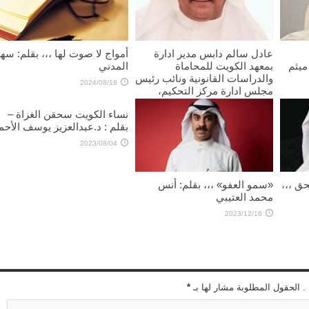
عادل سالم دابس مدير ادارة
أمواج لا صوت لها ،،، بقلم: سهل
 ميثم
بمعهد الكويت للمحاماة
المدني
والدراسات القانونية ونائب رئيس
2024/08/18
مجلس ادارة مركز التحكيم،
يكتب: تفعيل قانون الوساطة في
نساء الكويت سحقن الغزاة –
المنازعات ضرورة لتعزيز العدالة
بقلم : د.عبدالعزيز يوسف الأحم
وتطوير العمل القانوني في
الكويت
2023/08/04
2025/09/18
ق ،،،
«سمو العفو» ،،، بقلم: أنس
محمد العتيبي
2023/12/16
 . الحقول المطلوبة مشار لها بـ
*