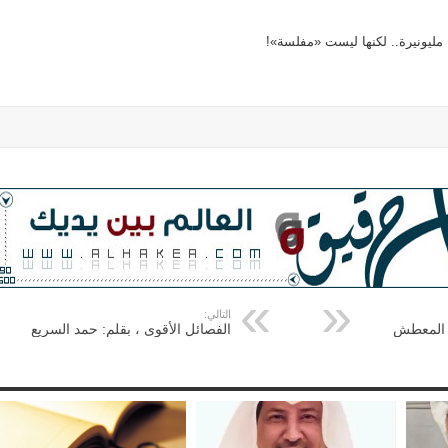
 مليونيرة.. لكنها ليست «مفلسة»!
التالي:
د المعطش
الفصائل الأقوى ، بقلم: حمد السريع