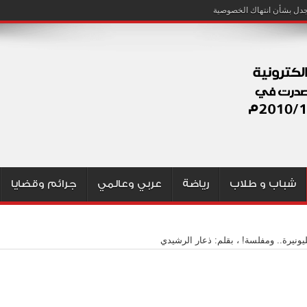
شباب و طلاب
رياضة
عربي وعالمي
جرائم وقضايا
يونيرة.. ومفلسة! ، بقلم: ذعار الرشيدي