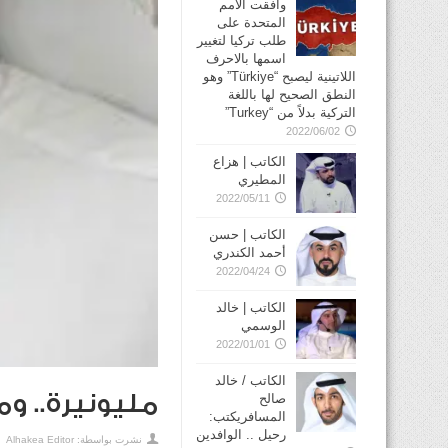
وافقت الأمم
المتحدة على
طلب تركيا لتغيير
اسمها بالاحرف
اللاتينية ليصبح “Türkiye” وهو
النطق الصحيح لها باللغة
التركية بدلاً من “Turkey”
2022/06/02
الكاتب | هزاع
المطيري
2022/05/11
الكاتب | حسن
أحمد الكندري
2022/04/24
الكاتب | خالد
الوسمي
2022/01/01
الكاتب / خالد
مليونيرة.. و
صالح
المسافريكتب:
رحيل .. الوافدين
نشرت بواسطة:
Alhakea Editor