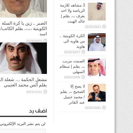
3 مشاهد للازمة
الرياضة ولا احد
يعرف ،،، بقلم |
خالد الهيت
الصبر .. زين يا كرة السلة
2015/10/21
الكويتية ،،،،، بقلم الكاتب/
اسد
الكرة الكويتية ..
من هاويه الى
2026/08/03
هاويه
2015/10/17
الصمت مريب
،،، بقلم | سطام
السهلي
2015/10/05
مشعل الحكمة … شعلة الح
بقلم أنَس محمد العتيبي
لا يصح إلا
الصحيح ،،، بقلم
2023/12/21
/ محمد جميل
عبد القادر
2015/10/01
اضف رد
لن يتم نشر البريد الإلكتروني