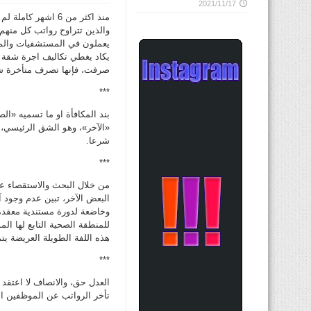
2021/11/17
منذ اكثر من 6 اشه
يعملون في المستشفيات والمس
يكاد يغطي تكاليف اجرة شقة ص
صرفت، فإنها تصرف متأخرة شهرين 
***
بند المكافأة او ما تسميه «ا
«الآخر»، وهو الشق الرئيسي، فق
شرعا.
***
من خلال البحث والاستقصاء ع
البعض الآخر، تبين عدم وجود آ
وخاضعة لدورة مستندية معقدة
للمنطقة الصحية التابع لها ال
هذه اللفة الطويلة العريضة يتم صرف مبلغ 200 دينار للموظف المسكين الذي 
***
العدل حق، والانصاف لا اعتقد
تأخر الرواتب عن الموظفين ال