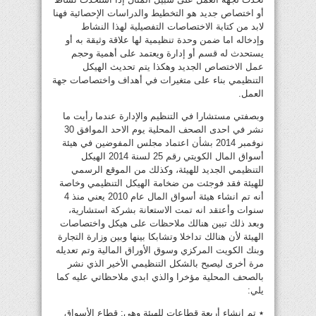
أو اختصاص جديد هو التخطيط والدراسات الإحصائية فهنا
لابد من كتابة الاختصاصات التفصيلية لهذا النشاط
وإدخاله اما ضمن وحدة تنظيمية لها علاقة وثيقة به أو
يستحدث له قسم أو إدارة ويعتمد على أهمية وحجم
عمل الاختصاص الجديد وهكذا يتم تحديث الهيكل
التنظيمي بناء على متغيرات في أهداف واختصاصات جهة
العمل.
وبصفتي مستشارا في التنظيم والإدارة عندما رأيت ما
نشر في احدى الصحف المحلية يوم الاحد الموافق 30
نوفمبر 2014 بشأن اعتماد مجلس المفوضين في هيئة
أسواق المال الكويتي رقم 25 لسنة 2014 الهيكل
التنظيمي الجديد للهيئة، وكذلك من الموقع الرسمي
للهيئة فقد فوجئت من ضخامة الهيكل التنظيمي وخاصة
أنه تم انشاء هيئة أسواق المال عام 2010 يعني منذ 4
سنوات وأعتقد انه تمت الاستعانة بشركة استشارية،
وبعد ذلك تبين هنالك ملاحظات على هيكل واختصاصات
الهيئة لأن هنالك تداخلا وتشابكا بينها وبين وزارة التجارة
وبنك الكويت المركزي وسوق الأوراق المالية وتم تعديله
مرة أخرى ليصبح بالشكل التنظيمي الأخير الذي نشر
بالصحف المحلية مؤخرا والذي ابدي ملاحظاتي عليه كما
يلي:
٭ تم إنشاء أربعة قطاعات للهيئة وهي: قطاع الأسواق