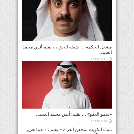
مشعل الحكمة … شعلة الحق ،،، بقلم أنَس محمد
العتيبي
2023/12/21
«سمو العفو» ،،، بقلم: أنس محمد العتيبي
2023/12/16
نساء الكويت سحقن الغزاة – بقلم : د.عبدالعزيز