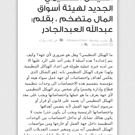
الجديد لهيئة أسواق
المال متضخم ، بقلم:
عبدالله العبدالجادر
نشرت بواسطة:
Alhakea Editor
في
كتاب وآراء
0
2014/12/09
ما الهيكل التنظيمي؟ وهل هو ضروري لأي جهة؟ وكيف
يتم إعداده؟ هذه أسئلة لا يقدر أحد على الرد عليها الا
من لديه خبرة عملية طويلة في اعداد الهياكل التنظيمية.
ولهذا نعرف الهيكل التنظيمي بانه: (هو الشكل الذي
يعكس أهداف واختصاصات أي جهة عمل سواء هيئة أو
مؤسسة بتقسيم هذه الاختصاصات الى وحدات تنظيمية
قطاع وإدارة وقسم) وأي شخص يرى الهيكل التنظيمي
لأي جهة يعرف ما هو عملها واختصاصاتها ويجب على معد
الهيكل التنظيمي أن يعتمد على قانون أو قرار أو
مرسوم انشاء جهة العمل لأنه يتضمن أهدافها
واختصاصاتها الرئيسية ويجب أن يكون حذرا بحيث لا
يكون هنالك تشابك أو تداخل اختصاصات بين الوحدات
التنظيمية داخل جهة العمل أو خارجها ومن مواصفات
الهيكل التنظيمي أنه مرن ومتغير حسب التعديلات التي
تحدث لجهة العمل على سبيل المثال إذا استحدث نشاط