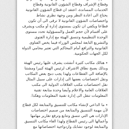
وقطاع الإشراف وقطاع الشؤون القانونية وقطاع
الخدمات المساندة، اعتقد ان قطاع الشؤون القانونية
يحتاج الى اعادة النظر ومن وجهة نظري نشاط
واختصاصات الشؤون القانونية لا ترقى الى أن تكون
قطاعا ويكفي ان تكون بمستوى إدارة أو مكتب ويشرف
على أقسام لأن حجم العمل والمسؤولية تحدد مستوى
الوحدة التنظيمية وتنسق الهيئة مع إدارة الفتوى
والتشريع التابعة لمجلس الوزراء فيما يخص الفتاوى
القانونية والترافع أمام المحاكم التي تعتبر محامي الدولة
لكل الجهات الحكومية.
٭ هنالك مكاتب كثيرة أنشئت يشرف عليها رئيس الهيئة
وبذلك يصبح نطاق الاشراف لرئيس الهيئة كبيرا ومشتتا
بالإضافة الى القطاعات ولهذا يجب دمج بعض المكاتب
ونقل اختصاصات بعضها الى إدارات على سبيل المثال
نقل اختصاصات مكتب العلاقات الدولية الى مكتب
العلاقات العامة والاعلام وأيضا وحدة متابعة تقنية
المعلومات تنقل الى إدارة تقنية المعلومات وهكذا.
٭ ما الداعي لإنشاء مكاتب للتنسيق والمتابعة لكل قطاع
لأن مهمة التنسيق والمتابعة من صميم اختصاصات
الإدارات هي التي تنسق وتتابع وترفع تقارير مهامها
وأعمالها الى رئيس القطاع ولهذا الغاء مكاتب التنسيق
والمتابعة لوجود تشابك وازدواجية اختصاصاتها مع