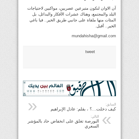
آن الاوان لنكون متبرعين عصريين، مواكبين لاحتياجات
البلد والمجتمع، وهناك عشرات الأفكار والبدائل، بل
المئات منها ملقاة على جانبي طريق الخير.. فيا باغي
الخير.. أقبل.
mundahisha@gmail.com
tweet
السابق:
كيف دخلت…؟ ، بقلم: عادل الإبراهيم
التالي:
البورصة تغلق على انخفاض حاد بالمؤشر
السعري