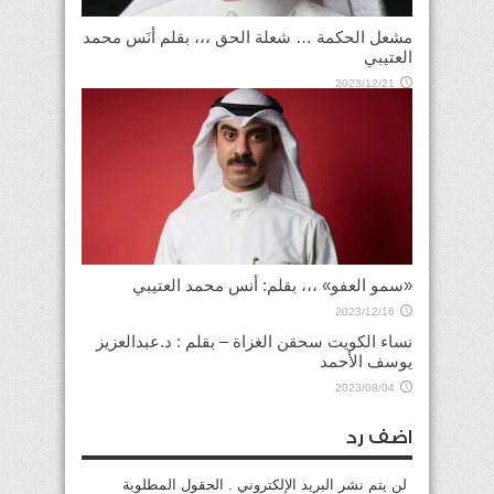
مشعل الحكمة … شعلة الحق ،،، بقلم أنَس محمد
العتيبي
2023/12/21
«سمو العفو» ،،، بقلم: أنس محمد العتيبي
2023/12/16
نساء الكويت سحقن الغزاة – بقلم : د.عبدالعزيز
يوسف الأحمد
2023/08/04
اضف رد
لن يتم نشر البريد الإلكتروني . الحقول المطلوبة