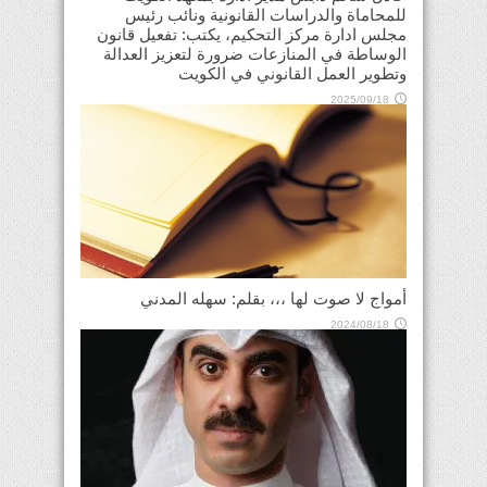
للمحاماة والدراسات القانونية ونائب رئيس
مجلس ادارة مركز التحكيم، يكتب: تفعيل قانون
الوساطة في المنازعات ضرورة لتعزيز العدالة
وتطوير العمل القانوني في الكويت
2025/09/18
أمواج لا صوت لها ،،، بقلم: سهله المدني
2024/08/18