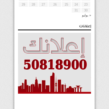
29
28
27
26
25
24
23
31
30
« يوليو
إعلانات