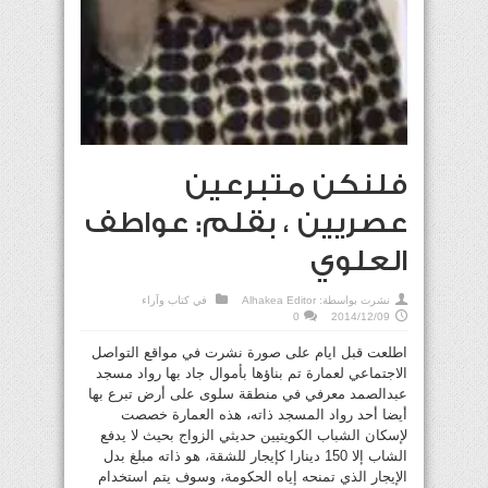
فلنكن متبرعين
عصريين ، بقلم: عواطف
العلوي
نشرت بواسطة:
Alhakea Editor
في
كتاب وآراء
0
2014/12/09
اطلعت قبل ايام على صورة نشرت في مواقع التواصل
الاجتماعي لعمارة تم بناؤها بأموال جاد بها رواد مسجد
عبدالصمد معرفي في منطقة سلوى على أرض تبرع بها
أيضا أحد رواد المسجد ذاته، هذه العمارة خصصت
لإسكان الشباب الكويتيين حديثي الزواج بحيث لا يدفع
الشاب إلا 150 دينارا كإيجار للشقة، هو ذاته مبلغ بدل
الإيجار الذي تمنحه إياه الحكومة، وسوف يتم استخدام