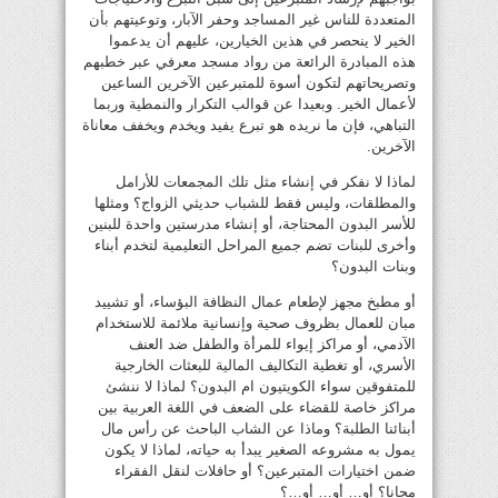
المتعددة للناس غير المساجد وحفر الآبار، وتوعيتهم بأن
الخير لا ينحصر في هذين الخيارين، عليهم أن يدعموا
هذه المبادرة الرائعة من رواد مسجد معرفي عبر خطبهم
وتصريحاتهم لتكون أسوة للمتبرعين الآخرين الساعين
لأعمال الخير. وبعيدا عن قوالب التكرار والنمطية وربما
التباهي، فإن ما نريده هو تبرع يفيد ويخدم ويخفف معاناة
الآخرين.
لماذا لا نفكر في إنشاء مثل تلك المجمعات للأرامل
والمطلقات، وليس فقط للشباب حديثي الزواج؟ ومثلها
للأسر البدون المحتاجة، أو إنشاء مدرستين واحدة للبنين
وأخرى للبنات تضم جميع المراحل التعليمية لتخدم أبناء
وبنات البدون؟
أو مطبخ مجهز لإطعام عمال النظافة البؤساء، أو تشييد
مبان للعمال بظروف صحية وإنسانية ملائمة للاستخدام
الآدمي، أو مراكز إيواء للمرأة والطفل ضد العنف
الأسري، أو تغطية التكاليف المالية للبعثات الخارجية
للمتفوقين سواء الكويتيون ام البدون؟ لماذا لا ننشئ
مراكز خاصة للقضاء على الضعف في اللغة العربية بين
أبنائنا الطلبة؟ وماذا عن الشاب الباحث عن رأس مال
يمول به مشروعه الصغير يبدأ به حياته، لماذا لا يكون
ضمن اختيارات المتبرعين؟ أو حافلات لنقل الفقراء
مجانا؟ أو… أو… أو…؟