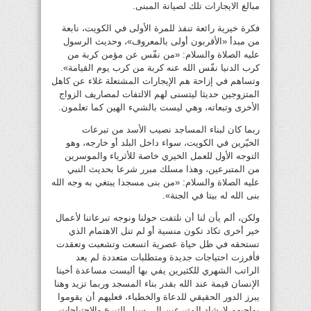
مبالغ الايجارات تلك لصيانة المبنى.
فكرة خيرية رائعة تنفذ للمرة الأولى في الكويت، نابعة
من مبدأ «الأقربون أولى بالمعروف»، وحديث الرسول
عليه الصلاة والسلام: «من نفّس عن مؤمن كربة من
كرب الدنيا نفّس الله عنه كربة من كرب يوم القيامة».
وتساهم في إزاحة هم الإيجارات المشتعلة غلاء عن كاهل
المتزوجين حديثا ليتسنى لهم الالتفات لمصاريف الزواج
الأخرى وتبعاته، وهي ليست بالشيء الهين كما تعلمون.
ربما كان لبناء المساجد نصيب الأسد من تبرعات
الخيّرين في الكويت، سواء داخل البلد أو خارجه، وهو
التوجه الأول للعمل الخيري خاصة للأثرياء والموسرين
من المتبرعين، وهذا مسلك مبرر شرعا بحديث النبي
عليه الصلاة والسلام: «من بنى مسجدا يبتغي به وجه الله
بنى الله له بيتا في الجنة».
ولكن، ألم يأن لنا أن نلتفت حولنا ونوجه تبرعاتنا لأعمال
خير أخرى تكاد تكون منسية أو لم تنل الاهتمام الذي
تستحقه في ظل حياة عصرية اتسعت وتشعبت وتعقدت
فأفرزت احتياجات جديدة ومتطلبات متعددة لم يعد
الراتب الشهري للكثيرين يفي بها أليست مساعدة أخينا
الإنسان قيمة عند الله بقدر بناء المسجد وربما تزيد وهنا
يبرز الدور الحقيقي للدعاة والخطباء، فعليهم أن يقوموا
بواجبهم لإرشاد المتبرعين إلى سبل التبرع والاحتياجات