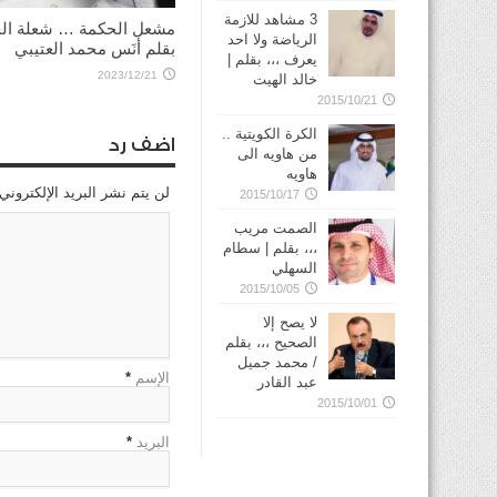
3 مشاهد للازمة
مشعل الحكمة … شعلة الح
الرياضة ولا احد
بقلم أنَس محمد العتيبي
يعرف ،،، بقلم |
2023/12/21
خالد الهيت
2015/10/21
الكرة الكويتية ..
اضف رد
من هاويه الى
هاويه
لن يتم نشر البريد الإلكتروني
2015/10/17
الصمت مريب
،،، بقلم | سطام
السهلي
2015/10/05
لا يصح إلا
الصحيح ،،، بقلم
/ محمد جميل
الإسم
*
عبد القادر
2015/10/01
البريد
*