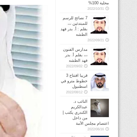
محلية 100%
2022/10/31
7 نصائح للرسم
للمبتدئين ،،،
بقلم : أ. بدر فهد
الطشه
2022/09/21
مدارس الفنون
،،، بقلم أ. بدر
فهد الطشه
2022/09/02
قريبا افتتاح 3
خطوط مترو في
2022/08/12
النائب د.
عبدالكريم
الكندري يكتب |
من داخل
اعتصام مجلس الأمة
2022/06/16