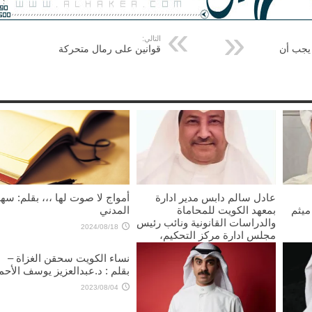
التالي:
 يجب أن
قوانين على رمال متحركة
عادل سالم دابس مدير ادارة
أمواج لا صوت لها ،،، بقلم: سهل
 ميثم
بمعهد الكويت للمحاماة
المدني
والدراسات القانونية ونائب رئيس
2024/08/18
مجلس ادارة مركز التحكيم،
يكتب: تفعيل قانون الوساطة في
نساء الكويت سحقن الغزاة –
المنازعات ضرورة لتعزيز العدالة
بقلم : د.عبدالعزيز يوسف الأحم
وتطوير العمل القانوني في
الكويت
2023/08/04
2025/09/18