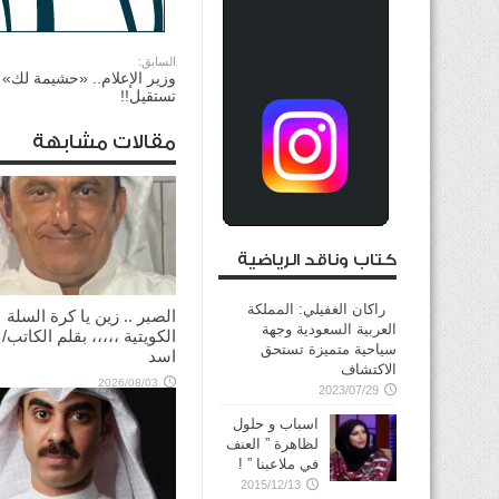
السابق:
وزير الإعلام.. «حشيمة لك»
تستقيل!!
مقالات مشابهة
كتاب وناقد الرياضية
راكان الغفيلي: المملكة
الصبر .. زين يا كرة السلة
العربية السعودية وجهة
الكويتية ،،،،، بقلم الكاتب/
سياحية متميزة تستحق
اسد
الاكتشاف
2026/08/03
2023/07/29
اسباب و حلول
لظاهرة ” العنف
في ملاعبنا ” !
2015/12/13