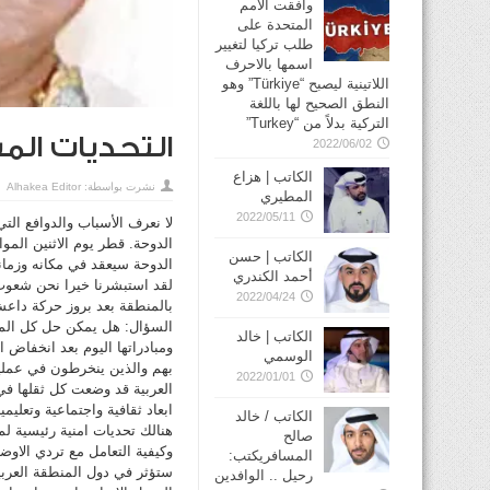
وافقت الأمم
المتحدة على
طلب تركيا لتغيير
اسمها بالاحرف
اللاتينية ليصبح “Türkiye” وهو
النطق الصحيح لها باللغة
التركية بدلاً من “Turkey”
التحديات الم
2022/06/02
الكاتب | هزاع
نشرت بواسطة:
Alhakea Editor
المطيري
2022/05/11
لا نعرف الأسباب والدوافع ال
الكاتب | حسن
الدوحة سيعقد في مكانه وزمان
أحمد الكندري
لقد استبشرنا خيرا نحن شعوب ا
2022/04/24
بالمنطقة بعد بروز حركة داعش
السؤال: هل يمكن حل كل المشا
الكاتب | خالد
ومبادراتها اليوم بعد انخفاض ا
الوسمي
بهم والذين ينخرطون في عمليات
2022/01/01
العربية قد وضعت كل ثقلها في
ابعاد ثقافية واجتماعية وتعليم
الكاتب / خالد
هنالك تحديات امنية رئيسية لم
صالح
وكيفية التعامل مع تردي الاوض
المسافريكتب:
ستؤثر في دول المنطقة العرب
رحيل .. الوافدين