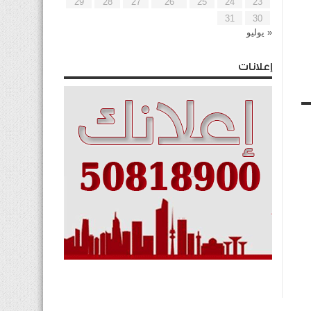
29
28
27
26
25
24
23
31
30
« يوليو
إعلانات