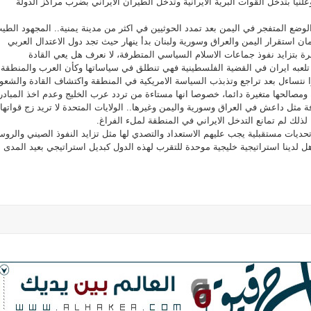
لنيا بتدخل القوات البرية الايرانية وتدخل الطيران الايراني بضرب مراكز الدولة
لوضع المتفجر في اليمن بعد تمدد الحوثيين في اكثر من مدينة يمنية.. المجهود الطي
ن استقرار اليمن والعراق وسورية ولبنان بدأ ينهار حيث تجد دول الاعتدال العربي
رة بتزايد نفوذ جماعات الاسلام السياسي المتطرفة، لا نعرف هل يعي القادة
تلعبه ايران في القضية الفلسطينية فهي تنطلق في سياساتها وكأن العرب والمنطقة
 نتساءل بعد تراجع وتذبذب السياسة الامريكية في المنطقة واكتشاف القادة والشع
ة ومصالحها متغيرة دائما، خصوصا انها مستاءة من تردد عرب الخليج وعدم اخذ المبادر
مثل داعش في العراق وسورية واليمن وغيرها.. الولايات المتحدة لا تريد زج قواتها
ذلك لم تمانع التدخل الايراني في المنطقة لملء الفراغ.
تحديات مستقبلية يجب عليهم الاستعداد والتصدي لها مثل تزايد النفوذ الصيني والرو
 لدينا استراتيجية خليجية موحدة للتقرب لهذه الدول كبديل استراتيجي بعيد المدى