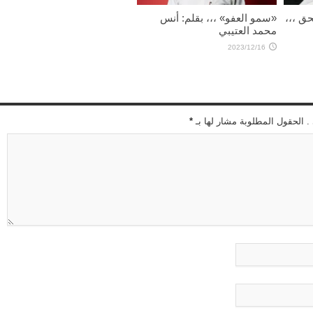
ق ،،،
«سمو العفو» ،،، بقلم: أنس
محمد العتيبي
2023/12/16
 . الحقول المطلوبة مشار لها بـ
*