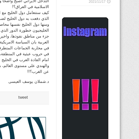
التدخل الايراني اصبح واضحا وع
2021/11/17
الاسلامية في العراق؟!
كيف ستتعامل دول الخليج مع ا
الذي دفعت به دول الخليج لضما
ومنها دول الخليج نفسها محاص
الخليجيون خطورة الدور الذي 
جزء من مناطق نفوذها، واخيرا
العربية بان السياسة الامريكي
في محاربة الجماعات المتطرفة 
في حروب عبثية في المنطقة، ل
امام القادة العرب في الخليج 
والهندي على مستوى العالم، هل
عن الغرب؟!!
د.شملان يوسف العيسى
tweet