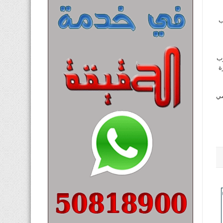
ب
وب
ة
سي