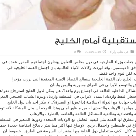
ستقبلية أمام الخليج
في
كتاب وآراء
2014/12/10
0
تي جعلت وزراء الخارجية في دول مجلس التعاون يؤجلون اجتماعهم المقرر عقده في
الدوحة. قطر يوم الاثنين الموافق 8 ديسمبر.. وقد اوردت وكالات الانباء العالمية بان اجتماع القمة الخليجية في
ه لكن ليوم واحد فقط.
لخليج بان القمة الخليجية ستعالج القضايا الامنية المعقدة التي برزت مؤخرا
 والتوسع الايراني في العراق وسورية واليمن ولبنان.
كل الداخلية العالقة في اجتماع يوم واحد؟، هل يمكن لدول الخليج استرجاع نفوذها
سعار النفط وازدياد التمدد الايراني في المنطقة وازدياد وتيرة الشباب الخليجي المغر
 جهادية مع الدولة الاسلامية (داعش) او النصرة؟.. لا ينكر احد بان دول الخليج
 مواجهة الارهاب والتصدي له من منظور امني وهذا التوجه لن يحل المشكلة لانه توج
ية واقتصادية وطائفية للمشاكل العالقة والخاصة بالتطرف والارهاب.
 تتطرق لها القمة مثل كيفية التعامل مع الولايات المتحدة ودورها المتغير في المنطق
اع في فلسطين واحتمال تردي الاوضاع فيها اكثر مما ينذر باندلاع انتفاضة جديدة حتما
ية ككل.. كيف ستتعامل دول الخليج مع المتغيرات السريعة في الطرق.. خصوصا ان