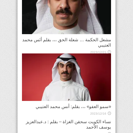
مشعل الحكمة … شعلة الحق ،،، بقلم أنَس محمد
العتيبي
2023/12/21
«سمو العفو» ،،، بقلم: أنس محمد العتيبي
2023/12/16
نساء الكويت سحقن الغزاة – بقلم : د.عبدالعزيز
يوسف الأحمد