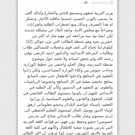
0
2014/12/10
وزير التربية متفهم ويستمع للناس والشارع ولذلك ألغى
ما يسمى بالوزن النسبي حسبما تناقلته الأخبار، ونشكر
له هذا التصرف وبذلك منع اضطراب الطلبة واضرابات
وصراعاً مع مجلس الامة. وابعد البلاد عن مشكلة جديدة.
لكن ايضا نود منه مراجعة امر مهم صار له اكثر من
عشرين سنة وهو شنطة الطالب التي تزن حوالي (12)
كيلوغراما تحتاج الى كتف قوي وعضلات للمساكين طلاب
وطالبات المرحلة الابتدائية، والدكتور احمد الربعي توفي
رحمه الله ولم يحقق امنياته ولا حلمه حول موضوع
شنطة المدرسة، وطار الحلم واختفى من خطط الوزارة،
وجاءت جيوش من وكلاء الوزارة المساعدين، ولكن زادوا
التعقيد في المناهج وادخلوا للاطفال حتى صف السابع
مناهج جامعية صعبة في كل المناهج وخصوصا الرياضيات
والعلوم، ثم التعقيد في الدستور وكأن كل الطلبة في
الابتدائي عليهم ان يكونوا بمستوى الطالب الجامعي في
كليات الحقوق والقانون والعلوم السياسية بل وزادوا
التعقيد بأسماء عواصم البلدان وحشو معلوماتي ارهق
اولياء الامور ووصل الحال لمستوى التعليم الحفظي الى
اردى مستوى وصار طالب الابتدائي يحتاج الى مدرس
خصوصي! حشو وحفظ دون فهم، ثم قواعد اللغة العربية
التي تدرس بصورة صعبة للاطفال وكأنهم في كلية اللغة
العربية بالازهر الشريف، حيث كما عرفت ان اكثر الاهالي