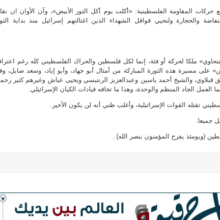
 حركات المقاومة الفلسطينية: «أكلت يوم أكل الثور الأبيض»، وآن الأوان ان نقا
نتفاضة والحجارة ولنحيي قوافل الشهداء الذين اغتالتهم إسرائيل منذ بداية الثو
فتحاوي» ملكا لحركة أو فئة، إنما لكل فلسطين والحراك الفلسطيني كله رغم اعترا
على مسيرة هذه الثورة المباركة من أمثال أبو جهاد، وأبو إياد، وسعد صايل، وف
ق قبلاوي، والشيخ أحمد ياسين وعبدالعزيز الرنتيسي ويحيى عياش وغيرهم كثير رحم
إنما العمل الجاد المنظم والوحدة، وهذا ما تخافه قيادات الكيان الإسرائيلي.
طيني تقتله القوات الإسرائيلية، وأغلب ظني أنه لن يكون الأخير.
ل جميعا.
ن (ويومئذ يفرح المؤمنون بنصر الله) .