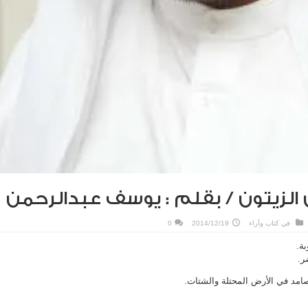
الزيتون / بقلم : يوسف عبدالرحمن
في
كتاب وآراء
2014/12/19
0
بة.
ر.
امد في الأرض المحتلة والشتات.