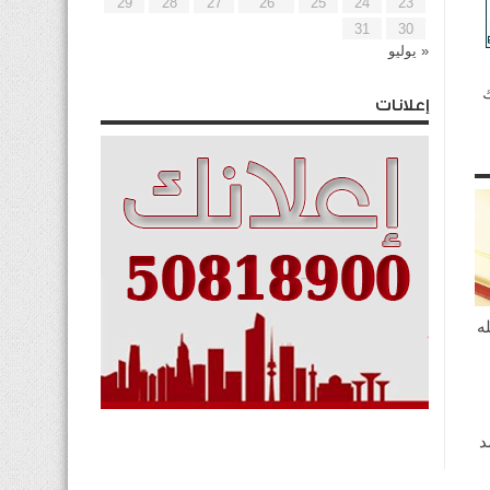
29
28
27
26
25
24
23
31
30
« يوليو
ك
إعلانات
ه
د