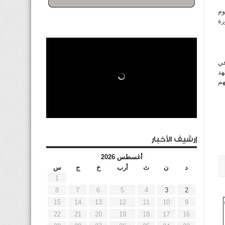
وم
رة
في
هد
هم
إرشيف الأخبار
أغسطس 2026
د
ن
ث
أرب
خ
ج
س
1
8
7
6
5
4
3
2
15
14
13
12
11
10
9
22
21
20
19
18
17
16