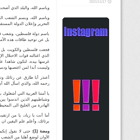
2021/11/17
وباسم الله، والبلد الذي أضحت
وباسم الله، وبسم الشعب الذ
التحرير وإعلان الدولة المستقلة
باسم دولة فلسطين، وشعب فلسط
بل عن توحيد طاقات هذه الأمة 
فجعت فلسطين والكويت بل كل أ
الذي اغتالته قوات الاحتلال ا
غرسها بيده، لتكون شاهدا ع
وليست أبدا لمن اغتصبها ودمره
أعتذر أبا طارق عن رثائك وت
رحمه الله، والذي اسأل الله 
يا أمتنا العربية التي أشغلوك 
وشياطينهم الذين اندسوا بين ص
الهادرة من الخليج الى المحيط
أما أنت يا زياد، يا من ارتق
برثائك، وأعلم علم اليقين ان 
ومضة (1):
حتى لا نقول إنكم 
الأوان لوضع أهلنا من الشعب 