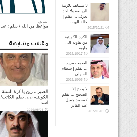
3 مشاهد للازمة
الرياضة ولا احد
يعرف ،،، بقلم |
خالد الهيت
السابق:
مواعظ من الله / بقلم : عبدال
2015/10/21
الكرة الكويتية ..
من هاويه الى
مقالات مشابهة
هاويه
2015/10/17
الصمت مريب
،،، بقلم | سطام
السهلي
2015/10/05
لا يصح إلا
الصبر .. زين يا كرة السلة
الصحيح ،،، بقلم
الكويتية ،،،،، بقلم الكاتب/
/ محمد جميل
اسد
عبد القادر
2026/08/03
2015/10/01