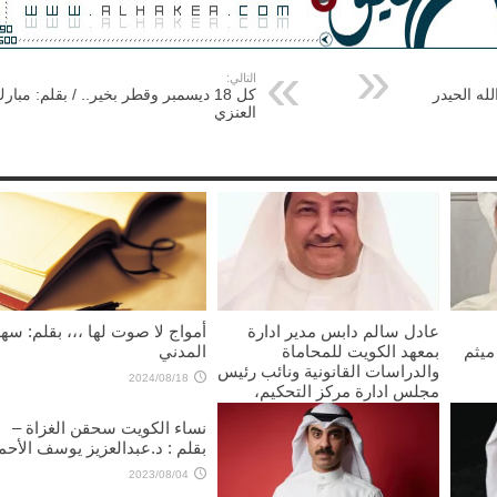
التالي:
له الحيدر
كل 18 ديسمبر وقطر بخير.. / بقلم: مبار
العنزي
عادل سالم دابس مدير ادارة
أمواج لا صوت لها ،،، بقلم: سهل
 ميثم
بمعهد الكويت للمحاماة
المدني
والدراسات القانونية ونائب رئيس
2024/08/18
مجلس ادارة مركز التحكيم،
يكتب: تفعيل قانون الوساطة في
نساء الكويت سحقن الغزاة –
المنازعات ضرورة لتعزيز العدالة
بقلم : د.عبدالعزيز يوسف الأحم
وتطوير العمل القانوني في
الكويت
2023/08/04