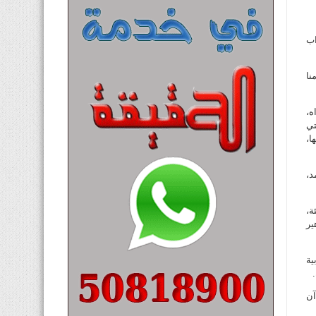
اب
نا
ه،
تي
ا،
د،
ة،
ير
ية
آن