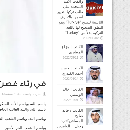
وافقت الأمم
المتحدة على
طلب تركيا لتغيير
اسمها بالاحرف
اللاتينية ليصبح “Türkiye” وهو
النطق الصحيح لها باللغة
التركية بدلاً من “Turkey”
2022/06/02
الكاتب | هزاع
المطيري
2022/05/11
الكاتب | حسن
أحمد الكندري
2022/04/24
في رثاء غصن 
الكاتب | خالد
الوسمي
نشرت بواسطة:
Alhakea Editor
2022/01/01
باسم الله، وباسم الأمة المنكو
باسم الله، والبلد الغائب الحاض
الكاتب / خالد
صالح
وباسم الله، وباسم الشعب الص
المسافريكتب:
رحيل .. الوافدين
وباسم الشعب الحر الأسير.