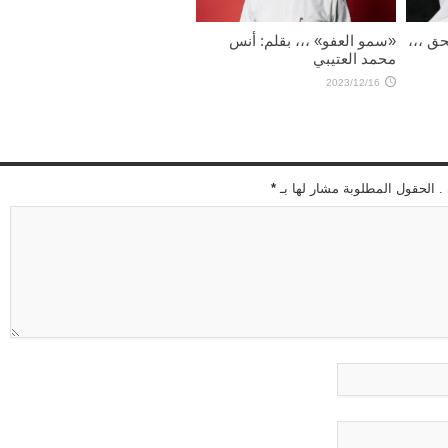
2025/09/18
ق ،،،
«سمو العفو» ،،، بقلم: أنس
محمد العتيبي
2023/12/16
 . الحقول المطلوبة مشار لها بـ
*