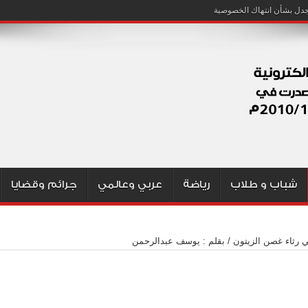
شباب و طلاب
رياضة
عربي وعالمي
جرائم وقضايا
 رثاء غصن الزيتون / بقلم : يوسف عبدالرحمن