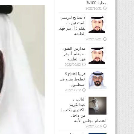
محلية 100%
2022/10/31
7 نصائح للرسم
للمبتدئين ،،،
بقلم : أ. بدر فهد
الطشه
2022/09/21
مدارس الفنون
،،، بقلم أ. بدر
فهد الطشه
2022/09/02
قريبا افتتاح 3
خطوط مترو في
2022/08/12
النائب د.
عبدالكريم
الكندري يكتب |
من داخل
اعتصام مجلس الأمة
2022/06/16