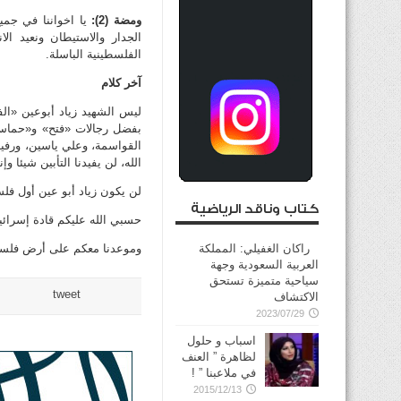
ومضة (2):
يا اخواننا في جميع
الجدار والاستيطان ونعيد الا
الفلسطينية الباسلة.
آخر كلام
ليس الشهيد زياد أبوعين «ال
بفضل رجالات «فتح» و«حماس» 
القواسمة، وعلي ياسين، ورفي
الله، لن يفيدنا التأبين شيئا و
لن يكون زياد أبو عين أول فلس
كتاب وناقد الرياضية
حسبي الله عليكم قادة إسرائي
راكان الغفيلي: المملكة
وموعدنا معكم على أرض فلسطي
العربية السعودية وجهة
سياحية متميزة تستحق
tweet
الاكتشاف
2023/07/29
اسباب و حلول
لظاهرة ” العنف
في ملاعبنا ” !
2015/12/13