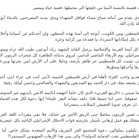
 قضيته بالنسبة لأمتنا من خليجها الى محيطها، قضية حياة ومصير.
ي يقدم من أبنائه صباح مساء قوافل الشهداء ويدق بيديه المضرجتين بالدماء أبو
 بإذن الله.
ين، ومن الكويت، أتوجه الى أمتنا بهذه السطور، ولن أحدثكم عن أمنياتنا وأحلام
بكل إمكاناتها لاسترداد ما فقدناه من كرامة وعزة.
متنا العربية والإسلامية برحيل القائد الشهيد زياد أبوعين، طيب الله ثراه ومثوا
لإسرائيلي يوم الأربعاء الماضي الدامي، ليروي بدمائه الطاهرة كل شجرات الزيتون ال
لى تشبث كل فلسطيني حر طاهر بأرضه، ودليلا على أن الأرض لمن يحرثها ويزرعه
ا وأحرقها وسوّرها.
قديم واجب العزاء لأهلنا في أرض فلسطين الحبيبة، لأنني كنت في عزاء ابني أحم
أن يجمعه معك في دار الحمد مع الصديقين والشهداء والصالحين وحسن أولئك رفيقا.
بما سمي بـ «الربيع العربي» الذي كان حلما أجهضه أبالسة الانس بأيديهم غير المتوضئ
فوفنا، حتى اننا جميعا قلنا: «لقد تشابه البقر علينا»! إنها دعوة لكل هذه الجماه
 ان نعرف عدونا الحقيقي المتلاعب بمقدراتنا.
يت غصن الزيتون مناضلا حتى الرمق الأخير من حياتك، فلا تفي مفردات اللغة العرب
مقتلك هو عمل إرهابي بامتياز، مارسته قوات الاحتلال الإسرائيلي الباغية بكل عنصرية.
تكيلون بمكيالين، دعوة للمجتمع الحر الشريف والأمم المتحدة بشكل خاص: أما 
الفلسطيني تحت الحماية الدولية؟! والى متى هذا الإرهاب الصهيوني المستمر؟!