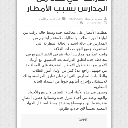
المدارس بسبب الأمطار
نشرت بواسطة:
ALHAKEA
في
عربي وعالمي
0
2013/11/10
هطلت الأمطار على محافظة جدة وسط حالة ترقب من
أولياء أمور الطلاب والطالبات لاستلام أبنائهم من
المدارس في حالة اشتداد الحالة المطرية التي
استنفرت جميع الجهات ذات العلاقة.
واتجه عددٌ من مدارس أحياء شرقي الخط السريع في
محافظة جدة لتعليق الدراسة بعد التنسيق مع أولياء
الأمور مع بدء هطول الأمطار المتفرقة على المحافظة.
من جهتهم، راجع عددٌ كبيرٌ من أولياء أمور الطلاب
والطالبات المدارس التي لم تعلن تعليق الدراسة، وذلك
للاستئذان وإخراج أبنائهم خوفاً من اشتداد الحالة
المطرية.
وتشهد في هذه الأثناء أحياء: السامر والربيع والأجواد
والفهد وعدد من أحياء شرق جدة وشمالها هطول أمطارٍ
متفرقة ما بين متوسطةٍ وخفيفةٍ وسط استنفار الجهات
المعنية تحسباً لأي حالاتٍ طارئةٍ.
tweet