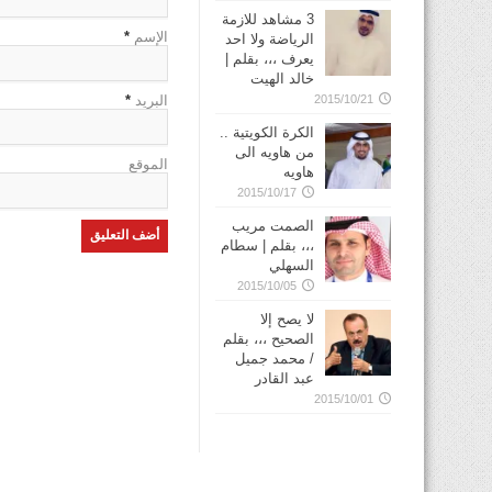
3 مشاهد للازمة
الإسم
*
الرياضة ولا احد
يعرف ،،، بقلم |
خالد الهيت
البريد
*
2015/10/21
الكرة الكويتية ..
من هاويه الى
الموقع
هاويه
2015/10/17
الصمت مريب
،،، بقلم | سطام
السهلي
2015/10/05
لا يصح إلا
الصحيح ،،، بقلم
/ محمد جميل
عبد القادر
2015/10/01