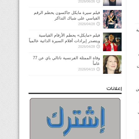
2026/06/26
فيلم سيرة مايكل جاكسون يحطم الرقم
القياسي على شباك التذاكر
2026/04/28
ديل قانون 5 لسنة 2005 لبلدية
فيلم «مايكل» يحطم الأرقام القياسية
ويتصدر إيرادات أفلام السيرة الذاتية عالمياً
2026/04/28
وفاة الممثلة الفرنسية ناتالي باي عن 77
عاماً
س
2026/04/19
إعلانات
س
وع