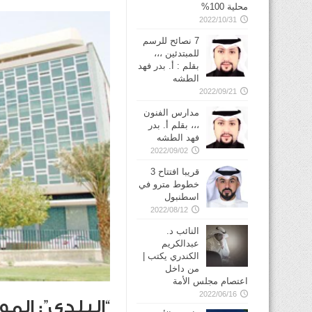
محلية 100%
2022/10/31
7 نصائح للرسم
للمبتدئين ،،،
بقلم : أ. بدر فهد
الطشه
2022/09/21
مدارس الفنون
،،، بقلم أ. بدر
فهد الطشه
2022/09/02
قريبا افتتاح 3
خطوط مترو في
2022/08/12
النائب د.
عبدالكريم
الكندري يكتب |
من داخل
اعتصام مجلس الأمة
2022/06/16
“البلدي”: ال