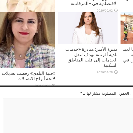
الاقتصادية في «المرقاب»
2026/06/02
منال العصفور: تنسيق مشترك
لوضع تصور لتنظيم خدمة مواق
السيارات
2026/06/02
ا لعيد
منيرة الأمير: مبادرة «خدمات
فة
بلدية أقرب» تهدف لنقل
ين في
الخدمات إلى قلب المناطق
السكنية
«فنية البلدي» رفضت تعديلات
2026/04/28
لائحة أبراج الاتصالات
2026/04/22
 . الحقول المطلوبة مشار لها بـ
*