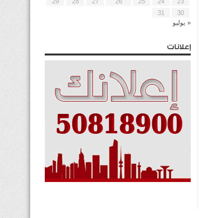
29
28
27
26
25
24
23
31
30
« يوليو
إعلانات