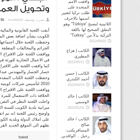
وافقت الأمم
وتحويل العمل
المتحدة على
طلب تركيا لتغيير
اسمها بالاحرف
نشرت بواسطة:
ALHAKEA
اللاتينية ليصبح “Türkiye” وهو
النطق الصحيح لها باللغة
التركية بدلاً من “Turkey”
الكويت بشأن اضافة بعض الموا
2022/06/02
وحفظت اللجنة خلال اجتماعها ا
الجرائم والمخالفات المتعلقة بنظام البناء المن
الكاتب | هزاع
ووافقت اللجنة على الاقتراح
المطيري
في الاعمال التجارية للورثة
2022/05/11
كما وافقت اللجنة على الاقتر
جسار الجسار والمهندس عبدالل
الكاتب | حسن
أحمد الكندري
2010 لتأسيس شركات كويتية مساهمة او اكثر لتولي بناء تنفيذ محطات القوى الكهربائية.
2022/04/24
ووافقت اللجنة على الاقتراح 
الحلاقة ذات الاستعمال للمرة 
الكاتب | خالد
الوسمي
ميزانية بلدية الكويت للسنة المالية 014
2022/01/01
واوضح رئيس اللجنة انه تم اتف
الكاتب / خالد
على املاك الدولة وبلدية الك
صالح
نقلهم الى الموقع الجديد الق
المسافريكتب:
رحيل .. الوافدين
tweet