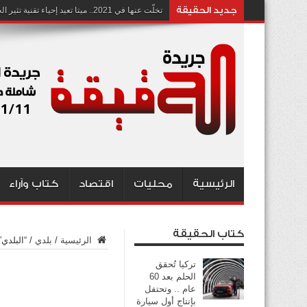
جديد الحقيقة
تخلّت عنها في 2021.. ميتا تعيد إحياء تقنية تثير الجدل بشأن انتهاك الخصوصية
الرئيسية
محليات
اقتصاد
كتاب وآراء
كتاب الحقيقة
الرئيسية
/
بلدي
/
“البلدي
تركيا تُحقق
الحلم بعد 60
عام .. وتحتفل
بإنتاج أول سيارة