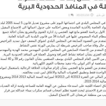
ة في المنافذ الحدودية البرية
في
بلدي
2013/11/10
0
أبقت اللجنة القانونية والمالية في المجلس البلدي في اجتماعها اليوم على مشروع تع
د الخاصة بالأغذية الفاسدة وبعض احكامه على جدول اعمالها الى الاجتماع المقبل.
لاول برئاسة العضو مانع فهد العجمي رد ادارة الفتوى والتشريع بشأن احالة جميع
صوص عليها في المادة 34 من قانون البلدية الى النيابة العامة.
 المقدم من العضوة السابقة في المجلس البلدي اشواق المضف حول تمديد التراخيص
 في حال وفاة صاحب الترخيص شريطة ان يمارس الورثة نفس النشاط.
اح المقدم من الاعضاء السابقين في المجلس البلدي المهندس محمد الهدية والمهند
ه العنزي بشأن اضافة نشاط الصرافة وتحويل العملة في المنافذ الحدودية البرية.
وحفظت اللجنة الكتاب المقدم من الامين العام للمجلس البلدي يوسف الصقعبي بشأن القانون رقم 39 و 40 لسنة
المقدم من العضو مانع العجمي بشأن إلزام صالونات الحلاقة الرجالية باستعمال اموا
الواحدة فقط وتطبيق العقوبات المالية والاغلاق لمن تثبت مخالفته.
واجلت اللجنة النظر في التقرير المالي عن الفترة 4/2013 الى 9/2013 لميزانية السنة المالية 2013 2014 ومشر
2 2015.
اق اعضاء اللجنة على استدعاء ممثلين عن الهيئة العامة للصناعة ولجنة ازالة التعديات
ويت فرع الاحمدي لبحث قضية تظلم اصحاب قسائم سكراب ميناء عبدالله من قرار
ريب من منطقة عريفجان الى الاجتماع المقبل.