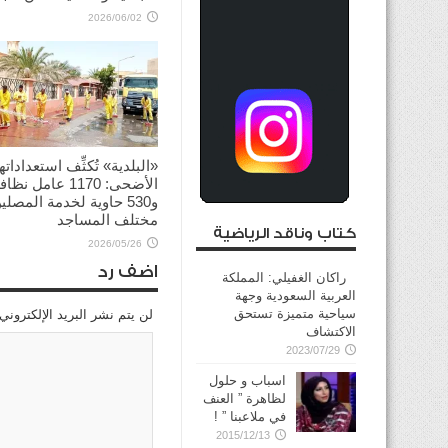
2026/06/02
«البلدية» تُكثِّف استعداداته
الأضحى: 1170 عامل نظا
و530 حاوية لخدمة المصل
مختلف المساجد
كتاب وناقد الرياضية
2026/05/26
اضف رد
راكان الغفيلي: المملكة
العربية السعودية وجهة
سياحية متميزة تستحق
لن يتم نشر البريد الإلكتروني
الاكتشاف
2023/07/29
اسباب و حلول
لظاهرة ” العنف
في ملاعبنا ” !
2015/12/13