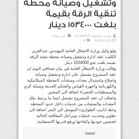
وتشغيل وصيانة محطة
تنقية الرقة بقيمة
بلغت 1534000 دينار
نشرت بواسطة:
ALHAKEA
في
محليات
0
2013/11/10
وقع وكيل وزارة الاشغال العامة المهندس عبدالعزيز
الكليب عقد ادارة وتشغيل وصيانة محطة تنقية الرقة
بقيمة بلغت نحو 1534000 دينار.
وقالت وزارة الاشغال العامة في بيان صحافي اليوم ان
عقد المشروع يشتمل على ادارة وتشغيل وصيانة
واصلاح واستبدال معدات ومنشآت المحطة الميكانيكية
والكهربائية واجهزة القياس والتحكم الحديثة وشبكة الري
والمسطحات الخضراء اضافة الى المختبر.
واضاف ان عقد المشروع يشتمل ايضا ما يرتبط بتلك
المعدات والمنشات من خدمات داخل حدود المحطة
وخط انابيب الطوارىء الموصل الى البحر اضافة الى
تطوير وتحديث عمليات ومراحل المعالجة الحالية
لتحسين جودتها وكفاءتها ورفع قدرتها الاستيعابية.
tweet