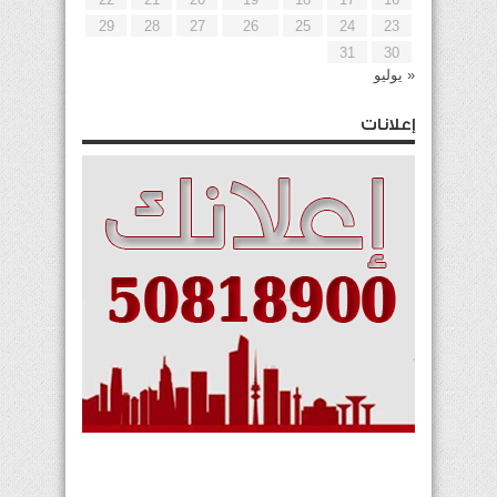
29
28
27
26
25
24
23
31
30
« يوليو
إعلانات