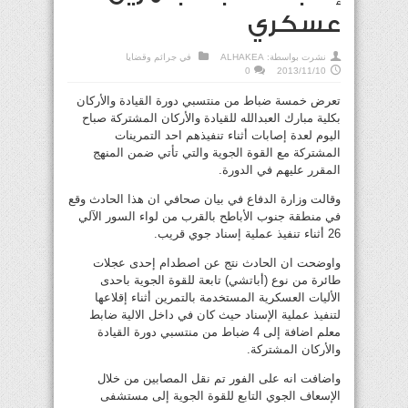
عسكري
نشرت بواسطة:
ALHAKEA
في
جرائم وقضايا
0
2013/11/10
تعرض خمسة ضباط من منتسبي دورة القيادة والأركان
بكلية مبارك العبدالله للقيادة والأركان المشتركة صباح
اليوم لعدة إصابات أثناء تنفيذهم احد التمرينات
المشتركة مع القوة الجوية والتي تأتي ضمن المنهج
المقرر عليهم في الدورة.
وقالت وزارة الدفاع في بيان صحافي ان هذا الحادث وقع
في منطقة جنوب الأباطح بالقرب من لواء السور الآلي
26 أثناء تنفيذ عملية إسناد جوي قريب.
واوضحت ان الحادث نتج عن اصطدام إحدى عجلات
طائرة من نوع (أباتشي) تابعة للقوة الجوية باحدى
الأليات العسكرية المستخدمة بالتمرين أثناء إقلاعها
لتنفيذ عملية الإسناد حيث كان في داخل الالية ضابط
معلم اضافة إلى 4 ضباط من منتسبي دورة القيادة
والأركان المشتركة.
واضافت انه على الفور تم نقل المصابين من خلال
الإسعاف الجوي التابع للقوة الجوية إلى مستشفى