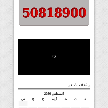
إرشيف الأخبار
أغسطس 2026
د
ن
ث
أرب
خ
ج
س
1