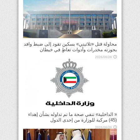
محاولة قتل «ثلاثيني» بسكين تقود إلى ضبط وافد
بحوزته مخدرات وأدوات تعاطٍ في خيطان
2026/06/26
« الداخلية» تنفي صحة ما تم تداوله بشأن إهداء
(45) مركبة للوزارة من إحدى الدول
2026/06/26