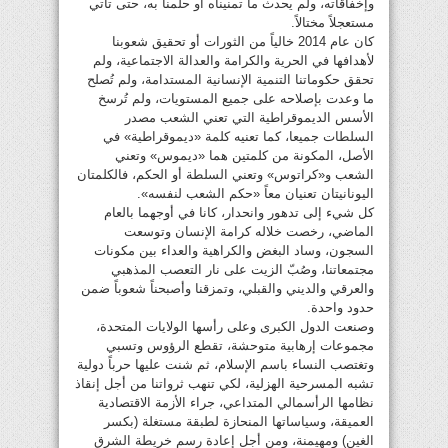
وإخفاقاته، ولم يحدث ما تمنيناه أو حلمنا به، حتى تأتي
مستعجلاً مختالاً.
كان عام 2014 خالياً من الثورات أو تحقيق شعوبنا
لأهدافها في الحرية والكرامة والعدالة الاجتماعية، ولم
تحقق حكوماتنا التنمية الإنسانية المستدامة، ولم تُصلح
ما وعدت بإصلاحه على جميع المستويات، ولم تُرسخ
الأسس الديموقراطية التي تعني الشعب مصدر
السلطات جميعا، كما تعنيه كلمة «ديموقراطية» في
الأصل، المكونة من كلمتين هما «ديموس» وتعني
الشعب و«كراتوس» وتعني السلطة أو الحكم، فالكلمتان
اليونانيتان تعنيان معاً «حكم الشعب لنفسه».
كل شيء إلى تدهور وانحدار، كانا في أوجهما بالعام
الماضي، رخصت خلاله كرامة الإنسان وتوسعت
السجون، وساد البغض والكراهية والعداء بين مكونات
مجتمعاتنا، وصُبّ الزيت على نار التعصب المذهبي
والعرقي والديني والقبلي، وتمزقنا وأصبحناً شعوباً ضمن
حدود واحدة.
وصنعت الدول الكبرى وعلى رأسها الولايات المتحدة،
مجموعات إرهابية متوحشة، تقطع الرؤوس وتسبي
وتغتصب النساء باسم الإسلام، ثم شنت عليها حرباً دولية
تشبه المسرحية الهزلية، لكي تنهب ثرواتنا من أجل إنقاذ
نظامها الرأسمالي المتداعي، جراء الأزمة الاقتصادية
العميقة، وسياساتها المنحازة لطبقة مستغلة (بكسر
الغين) ومهيمنة، ومن أجل إعادة رسم خريطة الشرق