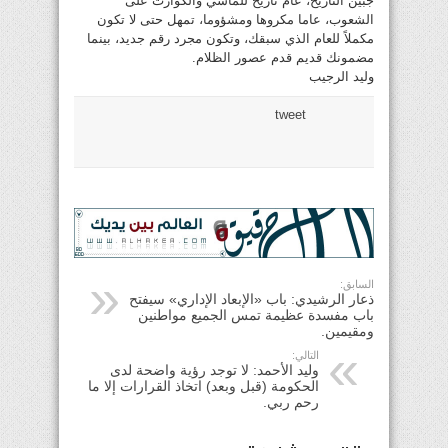
جبين التاريخ، عام تأريخ للمآسي والكوارث على
الشعوب، عاما مكروها ومشؤوما، تمهل حتى لا تكون
مكملاً للعام الذي سبقك، وتكون مجرد رقم جديد، بينما
مضمونك قديم قدم عصور الظلام.
وليد الرجيب
tweet
السابق:
ذعار الرشيدي: باب «الإبعاد الإداري» سيفتح
باب مفسدة عظيمة تمس الجميع مواطنين
ومقيمين.
التالي:
وليد الأحمد: لا توجد رؤية واضحة لدى
الحكومة (قبل وبعد) اتخاذ القرارات إلا ما
رحم ربي.