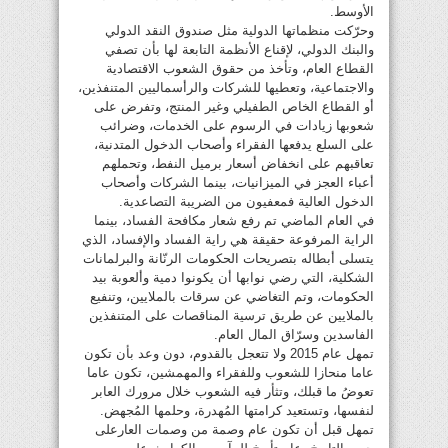
الأوسط.
وحرّكت منظماتها الدولية مثل صندوق النقد الدولي
والبنك الدولي، لإقناع الأنظمة التابعة لها بأن تصفي
القطاع العام، وتأخذ من حقوق الشعوب الاقتصادية
والاجتماعية، وتعطيها للشركات والرأسماليين المتنفذين،
أو القطاع الخاص الطفيلي وغير المنتج، وتفرض على
شعوبها زيادات في الرسوم على الخدمات، وضرائب
على السلع يدفعها الفقراء وأصحاب الدخول المتدنية،
تعاقبهم على انخفاض أسعار برميل النفط، وتحملهم
أعباء العجز في الميزانيات، بينما الشركات وأصحاب
الدخول العالية فمعفيون من الضريبة التصاعدية.
في العام الماضي تم رفع شعار مكافحة الفساد، بينما
الراية المرفوعة حقيقة هي راية الفساد والإفساد، الذي
يتسلى أبطاله بتصريحات الحكومات الرنّانة والبرلمانات
الشكلية، التي رضي نوابها أن يكونوا دمية وألعوبة بيد
الحكومات، وتم التغاضي عن سرقات بالملايين، وتنفيع
بالملايين عن طريق ترسية المناقصات على المتنفذين
الفاسدين وسرّاق المال العام.
تمهل عام 2015 ولا تتعجل بالقدوم، دون وعد بأن تكون
عاما منحازا للشعوب وللفقراء والمهمشين، تكون عاما
تعوضُ ما قبلك، وتثأر فيه الشعوب خلال مرورك العابر
لنفسها، وتستعيد كرامتها المُهدرة، وحلمها المُجهض.
تمهل قبل أن تكون عام وصمة من وصمات العارعلى