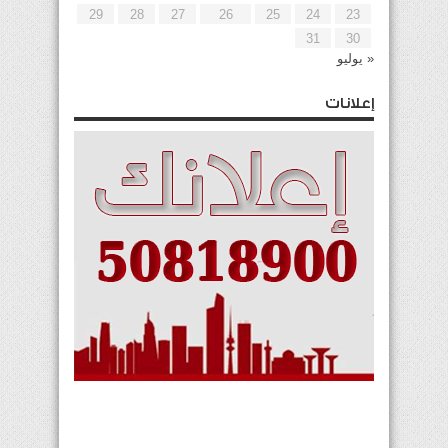
29
28
27
26
25
24
23
31
30
« يوليو
إعلانات