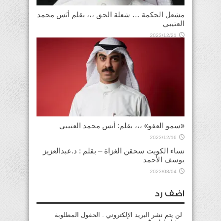
مشعل الحكمة … شعلة الحق ،،، بقلم أنَس محمد
العتيبي
2023/12/21
«سمو العفو» ،،، بقلم: أنس محمد العتيبي
2023/12/16
نساء الكويت سحقن الغزاة – بقلم : د.عبدالعزيز
يوسف الأحمد
2023/08/04
اضف رد
لن يتم نشر البريد الإلكتروني . الحقول المطلوبة