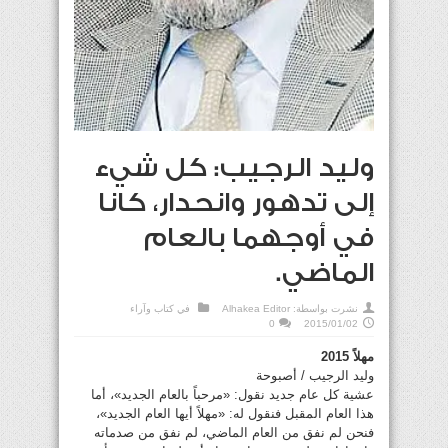
وليد الرجيب: كل شيء
إلى تدهور وانحدار، كانا
في أوجهما بالعام
الماضي.
نشرت بواسطة:
Alhakea Editor
في
كتاب وآراء
0
2015/01/02
مهلاً 2015
وليد الرجيب / أصبوحة
عشية كل عام جديد نقول: «مرحباً بالعام الجديد»، أما
هذا العام المقبل فنقول له: «مهلاً أيها العام الجديد»،
فنحن لم نفق من العام الماضي، لم نفق من صدماته