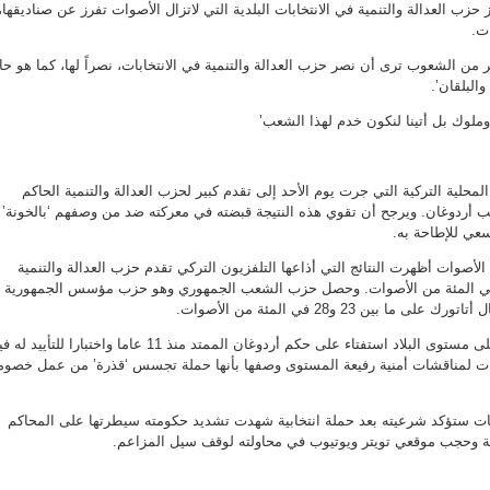
زب العدالة والتنمية في الانتخابات البلدية التي لاتزال الأصوات تفرز عن صناديقها،
ر من الشعوب ترى أن نصر حزب العدالة والتنمية في الانتخابات، نصراً لها، كما هو حا
لبلقان’.
وملوك بل أتينا لنكون خدم لهذا الشعب’
ت المحلية التركية التي جرت يوم الأحد إلى تقدم كبير لحزب العدالة والتنمية الحاكم
 أردوغان. ويرجح أن تقوي هذه النتيجة قبضته في معركته ضد من وصفهم ‘بالخونة’
سعي للإطاحة به.
الأصوات أظهرت النتائج التي أذاعها التلفزيون التركي تقدم حزب العدالة والتنمية
وله على ما بين 44 و46 في المئة من الأصوات. وحصل حزب الشعب الجمهوري وهو حزب مؤسس الجمهورية
 بين 23 و28 في المئة من الأصوات.
وتعتبر الانتخابات التي تجري على مستوى البلاد استفتاء على حكم أردوغان الممتد منذ 11 عاما واختبارا للتأيي
ات لمناقشات أمنية رفيعة المستوى وصفها بأنها حملة تجسس ‘قذرة’ من عمل خصوم
خابات ستؤكد شرعيته بعد حملة انتخابية شهدت تشديد حكومته سيطرتها على المحاكم
طة وحجب موقعي تويتر ويوتيوب في محاولته لوقف سيل المزاعم.