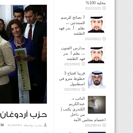
محلية 100%
2022/10/31
7 نصائح للرسم
للمبتدئين ،،،
بقلم : أ. بدر فهد
الطشه
2022/09/21
مدارس الفنون
،،، بقلم أ. بدر
فهد الطشه
2022/09/02
قريبا افتتاح 3
خطوط مترو في
2022/08/12
النائب د.
عبدالكريم
الكندري يكتب |
حزب آردوغان 
من داخل
اعتصام مجلس الأمة
نشرت بواسطة:
ALHAKEA
2022/06/16