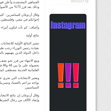
2021/11/17
الجماهير المحتشدة وأعلن فوز ح
وذلك بعد فرز 73% من الأصوات.
وقال أردوغان للمناصرين: ‘كثي
إخوانكم في مصر، وفلسطين، وا
وأضاف: ‘لم نأت لنكون أمراء 
نتائج أولية
تشير النتائج الأولية للانتخابا
بقيادة رئيس الوزراء رجب طيب
داخل الدولة الذين يتهمهم بال
ومع الانتهاء من فرز نحو نصف 
بحص
العلمانية الحديثة مصطفى كمال أتاتورك على ما
يواجه مزاعم بالفساد وتسريب
السياسيين.
وقال أردوغان إن نتائج الانت
وإبعاد الآلاف من رجال الشر