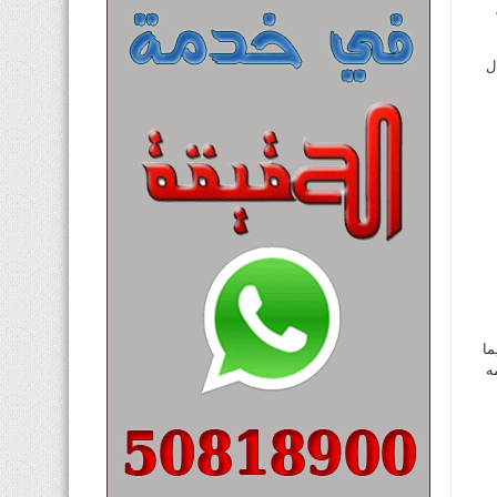
ل
د له فيما
ه