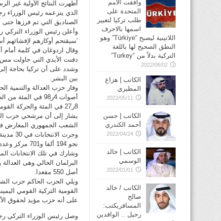
وافقت الأمم
أظهرت النتائج الأولية غير الر
المتحدة على
طلب تركيا لتغيير
الصناديق التي تم فرزها حتى ا
اسمها بالاحرف
وأعلن رئيس الوزراء التركي ر
اللاتينية ليصبح “Türkiye” وهو
‘سيقتحم أوكارهم لإفشائهم أسر
النطق الصحيح لها باللغة
وقال اردوغان في كلمة أمام أن
التركية بدلاً من “Turkey”
دفنت الأيدي التي حاولت مس اس
2022/06/02
وشدد على أن تركيا بحاجة إلى
بين البشر.
الكاتب | هزاع
المطيري
أصوات 4ر98 في ال
2022/05/11
8ر27 في المئة والحركة القومية على نسبة 2ر15 في المئة.
الكاتب | حسن
أحمد الكندري
الشعب الجمهوري المعارض في 
2022/04/24
نحو 194 ألفا و701 مركز وعدد صناديق الاقتراع في عموم المدن والبلدات التركية زهاء 400 ألف صندوق.
الكاتب | خالد
الوسمي
2022/01/01
أصل 550 مقعدا.
الكاتب / خالد
صالح
على أنه حزب مؤيد لحقوق الأكراد ب 6
المسافريكتب:
رحيل .. الوافدين
وصل رئيس الوزراء التركي رج