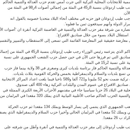
سمية للانتخابات المحلية التركية التي جرت أمس تقدم حزب العدالة والتنمية الحاكم
الذي يتزعمه رئيس الوزراء رجب طيب اردوغان بنسبة 8ر45 في المئة من إجمالي أصوات 4ر98 في المئة من
لآن.
جب طيب إردوغان فوز حزبه في مختلف أنحاء البلاد متحديا خصومه بالقول انه
ار الدولة وأنهم سيدفعون ثمن ما فعلوه’.
صاره من شرفة مقر حزب العدالة والتنمية في العاصمة التركية أنقرة ان ‘أصوات الأ
تقلال البلاد بسوء من خلال صناديق الاقتراع’.
 معارضة حقيقية غير المعارضة القائمة التي تسعى إلى الاستقطاب والتمييز والتقسي
وفاز حزب العدالة والتنمية الحاكم الذي يتزعمه رئيس الوزراء رجب طيب إردوغان بنسبة 8ر45 في المئة من
مئة من الصناديق التي تم فرزها حتى الآن في حين حصل حزب الشعب الجمهوري على نسبة
يشار إلى أن مرشحي حزب العدالة والتنمية الحاكم فاز برئاسة بلديات كبرى وصغرى في 38 ولاية بينما فاز حزب
تسع بلديات والسلام والديمقراطية بخمس والحركة القومية بثلاث بلديات.
وجرت الانتخابات في 30 مدينة تركية ضمت نحو 52 مليونا و721 ألفا و589 ناخبا فيما بلغت اعداد المراكز الانتخابية
وشارك في تلك الانتخابات المحلية في البلاد 26 حزبا سياسيا جاء في مقدمهم الأحزاب الأربعة الكبرى الممثلة في
البرلمان الحالي وهى العدالة والتنمية الحزب الحاكم صاحب الأغلبية النيابية الذي يملك 320 مقعدا في البرلمان من
ويلي الحزب الحاكم حزب الشعب الجمهوري الذي ينتمي إلى يسار الوسط ويملك 134 مقعدا ثم حزب الحركة
القومية التركية القومي اليميني ويملك 52 مقعدا في البرلمان الحالي وأخيرا حزب السلام والديمقراطية الذي يص
2 مقعدا.
ب طيب أردوغان إلى مقر حزب العدالة والتنمية في أنقرة وأطل من شرفته على