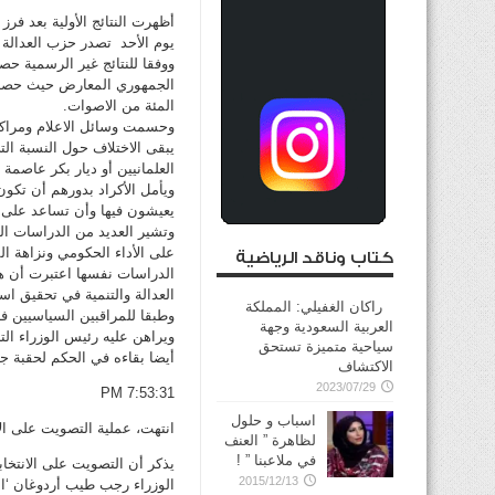
يوم الأحد تصدر حزب العدالة و
المئة من الاصوات.
وحسمت وسائل الاعلام ومراكز 
يبقى الاختلاف حول النسبة ال
العلمانيين أو ديار بكر عاصمة
ويأمل الأكراد بدورهم أن تكون
يعيشون فيها وأن تساعد على ان
وتشير العديد من الدراسات الى
على الأداء الحكومي ونزاهة ا
كتاب وناقد الرياضية
الدراسات نفسها اعتبرت أن هذ
العدالة والتنمية في تحقيق 
راكان الغفيلي: المملكة
وطبقا للمراقبين السياسيين فا
العربية السعودية وجهة
ويراهن عليه رئيس الوزراء ال
سياحية متميزة تستحق
أيضا بقاءه في الحكم لحقبة جد
الاكتشاف
2023/07/29
7:53:31 PM
اسباب و حلول
انتهت، عملية التصويت على الا
لظاهرة ” العنف
في ملاعبنا ” !
يذكر أن التصويت على الانتخ
2015/12/13
الوزراء رجب طيب أردوغان ‘الع