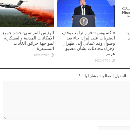
2026/07/25
2026/07/25
غليب
ية
«أكسيوس»: قرار ترامب وقف
الرئيس الفرنسي: حشد جميع
د
الضربات على إيران جاء بعد
الإمكانات المدنية والعسكرية
وصول وفد عماني إلى طهران
لمواجهة حرائق الغابات
لإجراء محادثات بشأن مضيق
المستعرة
هرمز
2026/07/25
2026/07/25
 . الحقول المطلوبة مشار لها بـ
*