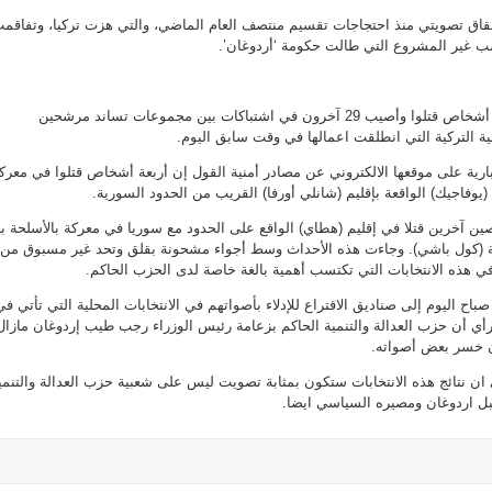
حقاق تصويتي منذ احتجاجات تقسيم منتصف العام الماضي، والتي هزت تركيا، وتفاقم
سب غير المشروع التي طالت حكومة ‘أردوغان’.
ذكرت وسائل إعلامية أن ستة أشخاص قتلوا وأصيب 29 آخرون في اشتباكات بين مجموعات تساند مرشحين
ية التركية التي انطلقت اعمالها في وقت سابق اليوم.
ارية على موقعها الالكتروني عن مصادر أمنية القول إن أربعة أشخاص قتلوا في معرك
(يوفاجيك) الواقعة بإقليم (شانلي أورفا) القريب من الحدود السورية.
 آخرين قتلا في إقليم (هطاي) الواقع على الحدود مع سوريا في معركة بالأسلحة ب
 (كول باشي). وجاءت هذه الأحداث وسط أجواء مشحونة بقلق وتحد غير مسبوق من
في هذه الانتخابات التي تكتسب أهمية بالغة خاصة لدى الحزب الحاكم.
صباح اليوم إلى صناديق الاقتراع للإدلاء بأصواتهم في الانتخابات المحلية التي تأتي في
ي أن حزب العدالة والتنمية الحاكم بزعامة رئيس الوزراء رجب طيب إردوغان مازال
ن خسر بعض أصواته.
ن نتائج هذه الانتخابات ستكون بمثابة تصويت ليس على شعبية حزب العدالة والتنمي
 اردوغان ومصيره السياسي ايضا.