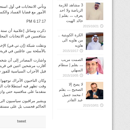
3 مشاهد للازمة
وتأتي الانتخابات في أول است
الرياضة ولا احد
الأمور مع قضايا الفساد والك
يعرف ،،، بقلم |
خالد الهيت
6:17:17 PM
2015/10/21
الكرة الكويتية ..
متنافسين في الانتخابات المحل
من هاويه الى
ونقلت شبكة (إن.تي.في) الإخب
هاويه
بالأسلحة بين عائلتين في قرية 
2015/10/17
الصمت مريب
واشارت المصادر إلى أن شخصين
،،، بقلم | سطام
أقارب مرشحين اثنين في قرية
السهلي
قبل الأحزاب السياسية للفوز 
2015/10/05
وكان الناخبون الأتراك توجهوا 
لا يصح إلا
وقت تظهر فيه استطلاعات الرأ
الصحيح ،،، بقلم
متقدما على منافسيه حتى وا
/ محمد جميل
عبد القادر
ويشير مراقبون سياسيون الى ا
2015/10/01
الحاكم فحسب بل على مستقبل
tweet