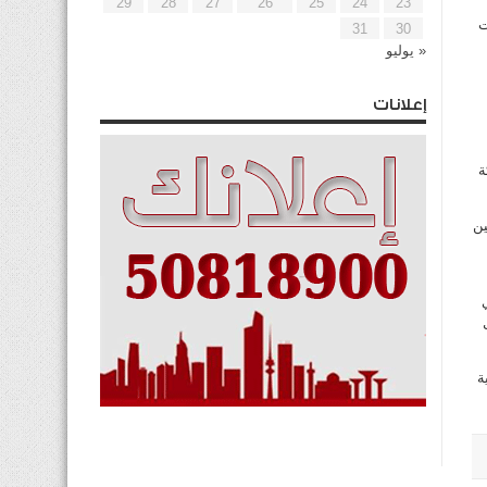
29
28
27
26
25
24
23
ت
31
30
« يوليو
إعلانات
ة
ين
ة