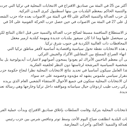
أظهرت النتائج الأولية بعد فرز أكثر من 25 في المئة من صناديق الاقتراع في الانتخابات المحلية في تركيا التي جرت
التنمية الحاكم بمعظم البلديات من بينها اسطنبول كبرى المدن التركية.
ووفقا للنتائج غير الرسمية حصل حزب العدالة والتنمية الحاكم على 49 في المئة من الاصوات بعده جاء حزب ال
الجمهوري المعارض حيث حصل على 27 في المئة من الاصوات في حين حصل حزب الحركة القومية على 14 في
الاستطلاع المنافسة مسبقا لصالح حزب العدالة والتنمية حتى قبل اعلان النتائج لكن
تي سيحصل عليها وما اذا كان سيفوز ببلديات جديدة ومهمة كبلدية ازمير معقل
 المحافظات ذات الغالبية الكردية في جنوب شرق تركيا.
 هذه الانتخابات نقطة تحول سياسية واقتصادية أساسية لأفقر مناطق تركيا التي
هاء الصراع المسلح بين المقاتلين الأكراد والجيش التركي.
 أن معظم الناخبين الأتراك لم يعودوا يمنحون أصواتهم لاعتبارات أيديولوجية بل بنا
لشخصية السياسية المرشحة لرئاستها دون النظر لخلفيته الفكرية.
ا العامل سيكون أساسيا في تحديد نتائج الانتخابات المحلية نظرا لنجاح حكومة حزب
استقرار سياسي ملموس يشهد له مؤيدوه وخصومه على حد سواء.
ن الانتخابات المحلية ستكون في جميع الأحوال الاستفتاء الشعبي العام الذي يريده
تركي رجب طيب اردوغان حيال سياساته ومواقفه داخل تركيا وخارجها وهي رسالة تعن
يدة.
نتخابات المحلية بتركيا، وقامت السلطات بإغلاق صناديق الاقتراع، وبدأت عملية الفرز
ابات البلدية انطلقت صباح اليوم الأحد، وسط توتر وتنافس شرس بين حزب رئيس
دالة والتنمية’ الحاكم، وأحزاب المعارضة.