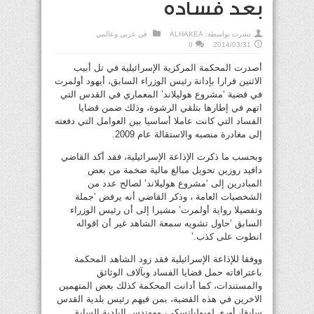
بعد فساده
نشرت بواسطة:
ALHAKEA
في
عربي وعالمي
0
2014/03/31
أصدرت المحكمة المركزية الإسرائيلية في تل أبيب
الاثنين قرارا بإدانة رئيس الوزراء السابق، أيهود أولمرت
في قضية ‘مشروع هوليلاند’ المعماري في القدس التي
اتهم في إطارها بتلقي الرشوة، وذلك ضمن قضايا
الفساد التي كانت عاملا أساسيا بين العوامل التي دفعته
إلى مغادرة منصبه والاستقالة عام 2009.
وبحسب ما ذكرت الإذاعة الإسرائيلية، فقد أكد القاضي
دافيد روزين تحويل مبالغ مالية ضخمة من بعض
المبادرين إلى ‘مشروع هوليلاند’ لصالح عدد من
الشخصيات العامة ، وذكر القاضي أنه يرفض ‘جملة
وتفصيلا رواية أولمرت’ مشيرا إلى أن رئيس الوزراء
السابق ‘حاول تشويه سمعة الشاهد غير أن اقواله
انطوت على كذب.’
ووفقا للإذاعة الإسرائيلية فقد زود الشاهد المحكمة
باعترافاته حمل قضايا الفساد وبآلاف الوثائق
والمستندات، كما أدانت المحكمة كذلك بعض المتهمين
الاخرين في هذه القضية، بمن فيهم رئيس بلدية القدس
سابقا، أوري لوبوليانسكي، ومهندس البلدية السابق