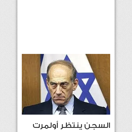
السجن ينتظر أولمرت