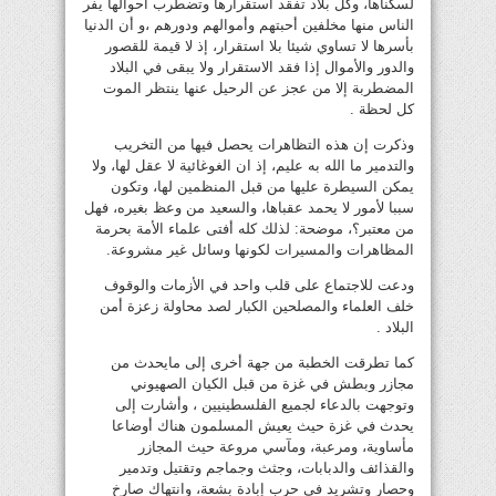
لسكناها، وكل بلاد تفقد استقرارها وتضطرب أحوالها يفر
الناس منها مخلفين أحبتهم وأموالهم ودورهم ،و أن الدنيا
بأسرها لا تساوي شيئا بلا استقرار، إذ لا قيمة للقصور
والدور والأموال إذا فقد الاستقرار ولا يبقى في البلاد
المضطربة إلا من عجز عن الرحيل عنها ينتظر الموت
كل لحظة .
وذكرت إن هذه التظاهرات يحصل فيها من التخريب
والتدمير ما الله به عليم، إذ ان الغوغائية لا عقل لها، ولا
يمكن السيطرة عليها من قبل المنظمين لها، وتكون
سببا لأمور لا يحمد عقباها، والسعيد من وعظ بغيره، فهل
من معتبر؟، موضحة: لذلك كله أفتى علماء الأمة بحرمة
المظاهرات والمسيرات لكونها وسائل غير مشروعة.
ودعت للاجتماع على قلب واحد في الأزمات والوقوف
خلف العلماء والمصلحين الكبار لصد محاولة زعزة أمن
البلاد .
كما تطرقت الخطبة من جهة أخرى إلى مايحدث من
مجازر وبطش في غزة من قبل الكيان الصهيوني
وتوجهت بالدعاء لجميع الفلسطينيين ، وأشارت إلى
يحدث في غزة حيث يعيش المسلمون هناك أوضاعا
مأساوية، ومرعبة، ومآسي مروعة حيث المجازر
والقذائف والدبابات، وجثث وجماجم وتقتيل وتدمير
وحصار وتشريد في حرب إبادة بشعة، وانتهاك صارخ