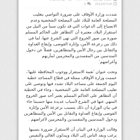
0
2014/07/18
شددت وزارة الأوقاف على ضرورة التواصي بتغليب
المصلحة العامة للبلاد على المصلحة الشخصية وعدم
الانصياع إلى الدعوات التي قد تكون سبباً من النيل من
استقرار البلاد، معتبرة أن ‘التظاهر على الحاكم المسلم
صورة من صور الخروج التي نهى الشرع عنها، لما في
ذلك من زعزعة الأمن، وإثارة الفوضى، وإيقاع العداوة
والتقاتل بين رجال الأمن والمتظاهرين، فضلاً عن دخول
المندسين من المفسدين والمجرمين لمآربهم
وأغراضهم’.
وتحت عنوان ‘نعمة الاستقرار ووجوب المحافظة عليها’،
عممت وزارة الأوقاف ممثلة في قطاع المساجد خطبة
اليوم الجمعة على مساجد البلاد تشدد فيها وتوصي على
تغليب المصلحة العامة على الشخصية ، وجاء في الخطبة
أن التظاهر على الحاكم المسلم يعتبر أحد صور الخروج
المنهي عنها في الشرع لأسباب عديدة منها حسبما جاء
في بيان الوزارة أن ذلك يتسبب بزعزعة الأمن وإثارة
الفوضى وإيقاع العداوة والتقاتل بين الأمن والمتظاهرين
ودخول المندسين والمفسدين والمجرمين لأغراضهم .
وقالت الوزارة في البيان أن الاستقرار ضرورة بسببها
يرغب ويفد الناس إلى البلاد ويبذلون الغالي والنفيس