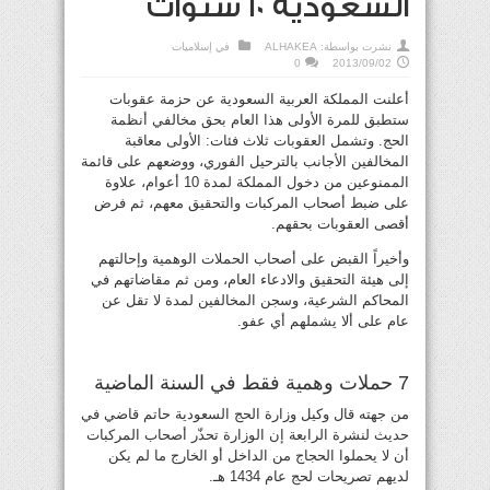
السعودية 10 سنوات
نشرت بواسطة:
ALHAKEA
في
إسلاميات
0
2013/09/02
أعلنت المملكة العربية السعودية عن حزمة عقوبات
ستطبق للمرة الأولى هذا العام بحق مخالفي أنظمة
الحج. وتشمل العقوبات ثلاث فئات: الأولى معاقبة
المخالفين الأجانب بالترحيل الفوري، ووضعهم على قائمة
الممنوعين من دخول المملكة لمدة 10 أعوام، علاوة
على ضبط أصحاب المركبات والتحقيق معهم، ثم فرض
أقصى العقوبات بحقهم.
وأخيراً القبض على أصحاب الحملات الوهمية وإحالتهم
إلى هيئة التحقيق والادعاء العام، ومن ثم مقاضاتهم في
المحاكم الشرعية، وسجن المخالفين لمدة لا تقل عن
عام على ألا يشملهم أي عفو.
7 حملات وهمية فقط في السنة الماضية
من جهته قال وكيل وزارة الحج السعودية حاتم قاضي في
حديث لنشرة الرابعة إن الوزارة تحذّر أصحاب المركبات
أن لا يحملوا الحجاج من الداخل أو الخارج ما لم يكن
لديهم تصريحات لحج عام 1434 هـ.