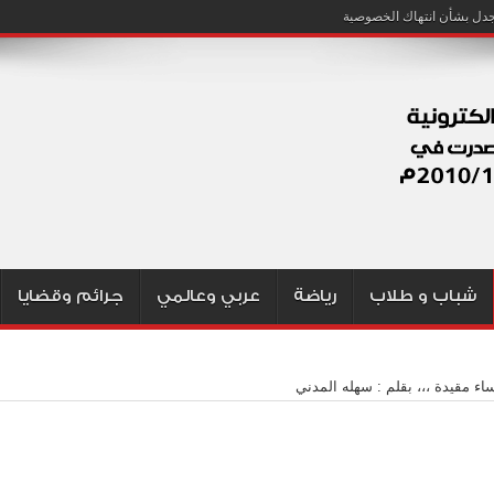
شباب و طلاب
رياضة
عربي وعالمي
جرائم وقضايا
اء مقيدة ،،، بقلم : سهله المدني