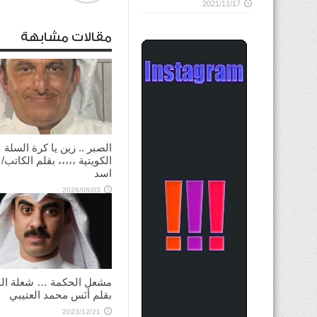
2021/11/17
مقالات مشابهة
الصبر .. زين يا كرة السلة
الكويتية ،،،،، بقلم الكاتب/
اسد
2026/08/03
مشعل الحكمة … شعلة الح
بقلم أنَس محمد العتيبي
2023/12/21