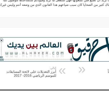
تريد أن تضيع فلن تمنعونها فهي ستفعل ما تريد وقيودكم ستساعدها للوصول لما
ك كثير من الضحايا كان سبب ضياعهم هذا القانون الذي من وضعه أنتم وليس غيركم
التالي:
أبرز التعديلات على لائحة المسابقات
للموسم الرياضي 2016- 2017