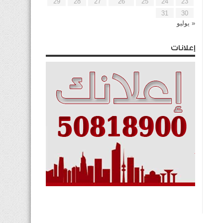
29
28
27
26
25
24
23
31
30
« يوليو
إعلانات