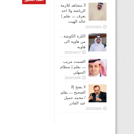
3 مشاهد للازمة
الرياضة ولا احد
يعرف ،،، بقلم |
خالد الهيت
2015/10/21
الكرة الكويتية ..
من هاويه الى
هاويه
2015/10/17
الصمت مريب
،،، بقلم | سطام
السهلي
2015/10/05
لا يصح إلا
الصحيح ،،، بقلم
/ محمد جميل
عبد القادر
2015/10/01