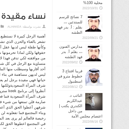
محلية 100%
2022/10/31
نساء مقيدة ،
7 نصائح للرسم
للمبتدئين ،،،
بقلم : أ. بدر فهد
نشرت بواسطة:
ALHAKEA
الطشه
أهمية الرجل كبيرة لا نستطيع 
2022/09/21
تشعر بالعناء والحزن الذي تشع
مدارس الفنون
وكأنها طفلة ليس لديها عقل أ
،،، بقلم أ. بدر
حقوقها ولكن لماذا تحرمونها 
فهد الطشه
من موافقته لكي تدفن فهذا لا ي
2022/09/02
متساوية مع الرجل في كل شيء 
أحد أقاربها وسيطلب منها الم
قريبا افتتاح 3
ليس لديهن مساهمة في بناء ال
خطوط مترو في
حياتها فهي مقيدة برجل لم يع
شرف المرأة السعوديةولكنها 
2022/08/12
أنظروا
النائب د.
شرف المرأة السعودية فما فعل
عبدالكريم
صارمة فلن تمنعها من شيء فه
الكندري يكتب |
شرفهن أعطوا الحق الذي أعطاه
من داخل
وبناء المجتمع فما تفعلونه ل
اعتصام مجلس الأمة
رخيصة فالعالم لم يرى بعد ال
2022/06/16
في المجتمع اعطوها الحق لكي 