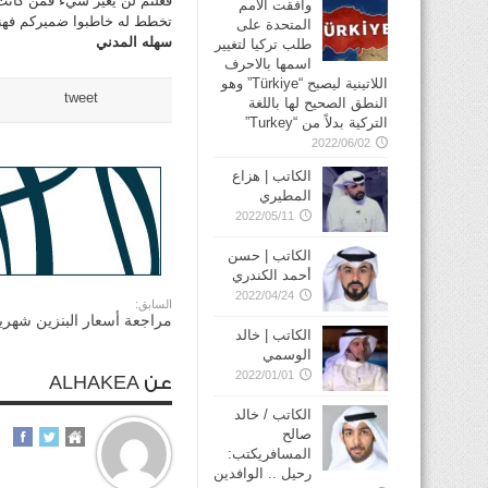
فعلتم لن يغير شيء فمن كانت 
وافقت الأمم
تخطط له خاطبوا ضميركم فهنا
المتحدة على
سهله المدني
طلب تركيا لتغيير
اسمها بالاحرف
اللاتينية ليصبح “Türkiye” وهو
tweet
النطق الصحيح لها باللغة
التركية بدلاً من “Turkey”
2022/06/02
الكاتب | هزاع
المطيري
2022/05/11
الكاتب | حسن
أحمد الكندري
2022/04/24
السابق:
مراجعة أسعار البنزين شهرياً
الكاتب | خالد
الوسمي
2022/01/01
عن ALHAKEA
الكاتب / خالد
صالح
المسافريكتب:
رحيل .. الوافدين