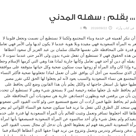
،، بقلم : سهله المدني
في
كتاب وآراء
2016/09/22
0
أن ننكر أهميته في خدمة وبناء المجتمع ولكننا لا نستطيع أن نصمت ونجعل قلوبنا لا
ر به المرأة السعودية فهي مقيدة وبلا هوية عندما لا يكون لديها ولى الأمر فهي تعام
و قدرة على المحافظة على نفسها فالملك سلمان بن عبد العزيز آل سعود أعطاها
من هذه الحقوق فهي لا تستطيع أن تفعل شيء بدون ولى الأمر حتى عندما تموت لا ب
قبله أي دين أو أحد فهي تعامل وكأنها جارية لماذا هذا وهي التي كرمها الإسلام وجعله
وإذا كان والد المرأة أو زوجها ميت ستكون ضحية وكل حياتها متوقفة على موافقة
ال الذي ستكسبه من أجل أن يوافق على أن تعمل لماذا تجعلونها ضحية فأكثر النساء
مجتمع هن نساء السعودية والسبب يعود لأنه لم يجعلوا لها الحق لكي تقرر مصير
طيها حقها بل استغل حاجتها له والكل يعلم بأن هذا القانون وضع لكي يحافظ على
لم يحافظ عليه بل جعلها سلعة رخيصة لمن لا يستحق شيء وهي لا تستطيع أن تتحدث
 إلى برنامج keek سترون بأن من يرقصن فيه ويظهرن اجسادهن عارية هن سعوديات أين المحافظة على
تم لم يحافظ عليها فمن أرادت أن تضيع فستضيع حتى ولو كانت القيود التي تضعونها
ي ستجد كل الطرق لكي تفعل ما تريد فما سيكون ضحية هو النساء اللواتي لم يبعن
ا الله اجعلوها تسافر وتعمل وتثبت للعالم بأن المرأة السعودية لها قدرة على خدم
ن يفيدكم ولم يفعل شيء وأي أحد سالتموه عن المرأة السعودية فسيصفها بأنها امرأة
مرأة السعودية الشريفة فهم لم يعطوها الحق بأن تدخل أي مجال بسبب القيود التي
تدفن وتسافر وتدرس وتعمل وتتزوج من تريد فهذا حقها الذي أعطاها الإسلام فما