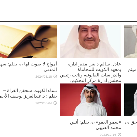
عادل سالم دابس مدير ادارة
أمواج لا صوت لها ،،، بقلم: سهل
 ميثم
بمعهد الكويت للمحاماة
المدني
والدراسات القانونية ونائب رئيس
2024/08/18
مجلس ادارة مركز التحكيم،
يكتب: تفعيل قانون الوساطة في
نساء الكويت سحقن الغزاة –
المنازعات ضرورة لتعزيز العدالة
بقلم : د.عبدالعزيز يوسف الأحم
وتطوير العمل القانوني في
الكويت
2023/08/04
2025/09/18
ق ،،،
«سمو العفو» ،،، بقلم: أنس
محمد العتيبي
2023/12/16