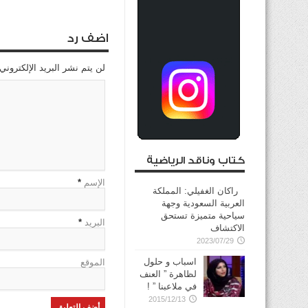
اضف رد
لن يتم نشر البريد الإلكتروني
كتاب وناقد الرياضية
الإسم
*
راكان الغفيلي: المملكة
العربية السعودية وجهة
سياحية متميزة تستحق
البريد
*
الاكتشاف
2023/07/29
اسباب و حلول
الموقع
لظاهرة ” العنف
في ملاعبنا ” !
2015/12/13