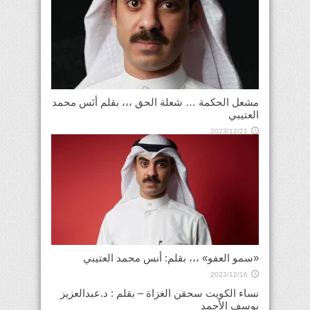
مشعل الحكمة … شعلة الحق ،،، بقلم أنَس محمد
العتيبي
2023/12/21
«سمو العفو» ،،، بقلم: أنس محمد العتيبي
2023/12/16
نساء الكويت سحقن الغزاة – بقلم : د.عبدالعزيز
يوسف الأحمد