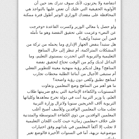
انتفاضة ولا يحزنون، لأنك سوف تدرك بعد حين أن
الأولوية الحقيقية التي عليك أن تعض عليها بالنواجذ هي
المحافظة على مقعدك الوزاري الوثير أطول فترة ممكنة
!
ولو حصل يا معالي الوزير وكسرت القاعدة «وخرجت
عن النص» وعزمت على تحقيق النفضة وهو ما نأمله
فمن أين ستبدأ وكيف؟
هل ستبدأ بنفض الجهاز الإداري وما يحمله من تركة من
المشكلات المتراكمة، أم تنظر إلى حال المناهج
التعليمية والتربوية التي انحدرت بمستوى التعليم، وما
البدائل لديك وكم من الوقت تحتاج لتحقيق نفضة
المناهج؟ وهل لديكم رؤية منهجية معينة للتطوير الفعلي
أم ستبقى الأجيال من أبنائنا الطلبة محطات تجارب
لمناهج تطبق وتُلغى دون رؤية واضحة؟
ما هو أهم من المناهج وضع المعلمين وتفاوت
المستويات والكفاءة الإنتاجية التي يدفع ضريبتها طلاب
العلم، يا وزير التربية أنت في دولة تخرج معاهدها وكلياتها
التربوية آلاف الخريجين سنويا ولاتزال وزارة التربية
تجلب مئات المعلمين الوافدين وللأسف أصبح أغلب
المعلمين الوافدين من ذوي الكفاءة المتوسطة والمتدنية
على خلاف «معلمين زمان» حيث كانت اللجان التعليمية
لا تجلب إلا أكفأ المعلمين في بلدانهم وفق اختيارات
موضوعية نزيهة، أما في السنوات الأخيرة فالوضع تغير
وانتكس..