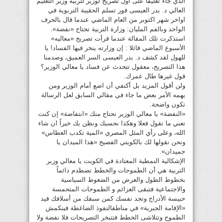
الذي جاء تعليقا على أول تصريح لوزير لتربية وزير التعليم
العالي د. بدر العيسى فور تسلم الحقيبة التربوية في
اواخر شهر اكتوبر من العام الماضي عندما قال بالحرف
الواحد وبالفم المليان: وزارة التربية تحتاج «نفضة».
استذكرت تلك المقالة عندما قرأت تصريح «معاليه»
الأسبوع الماضي قائلا : إن وزارته ينخر فيها الفساد! يا
للهول لقد كشف د. بدر العيسى السر العميق، وصدمنا
هذا التصريح، معقول تتحدث عن فساد يا معالي الوزير؟
قول غيرها طال عمرك.
ولن أقول المزيد بل أكتفي أن اضع أمام الوزير ومن
يهمه الأمر بعض ما جاء في مقالي السابق لعل الرسالة
تكون واضحة.
«النفضة» يا معالي الوزير تحتاج منك «انتفاضة» إن كنت
تعني ما تقول فعلا وهكذا نحسبك ونظن بك خيراً ان شاء
الله، وعلى رأي المثل المصري «المية تكدب الغطاس»
ونحن نقولها لك بالكويتي الفصيح «هذا الميدان يا
حميدان».
الإشكالية النمطية المعتادة في الكويت يا معالي وزير
التربية هي أن الطموحات والخطط تصطدم دائماً
بخطوط الطول والعرض من الضغوط السياسية
والاجتماعية فتبقى العزائم و الطموحات المتحمسة
حبيسة الأدراج وتجد نفسك كمن سبقك من أسلافك قيد
«الإقامة الجبرية» في مناطقالنفوذ الضاغطة فينكمش
الطموح وتتلاشى الخطط فتتبخر التصريحات فلا نفضة ولا