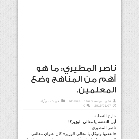
ناصر المطيري: ما هو
أهم من المناهج وضع
المعلمين.
نشرت بواسطة:
Alhakea Editor
في
كتاب وآراء
0
2015/01/07
خارج التغطية
أين النفضة يا معالي الوزير؟!
ناصر المطيري
«انفضها وتوكل يا معالي الوزير» كان عنوان مقالتي