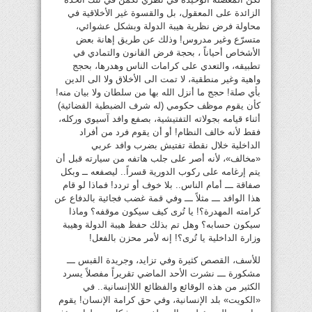
الزائدة على المعقول، بل والقسوة غير الأخلاقية في
محاولة فرض نظرية هيبة الدولة وبشكل عشوائي،
متسرّع وغير مدروس! وذلك عن طريق إهانة بعض
الأشخاص أحياناً ، بحجة فرض القانون والتمادي في
تطبيقه، والتعدي على كرامات الناس وهدرها، بحجج
واهية وغير منطقية، لا تمت الى الأخلاق ولا الى الدين
بأي صلة! حجج ما أنزل الله بها من سلطان ولا بيان منه!
كأن يقوم موظف حكومي (له شرف الضبطية القضائية)
أثناء قيامه بجولاته التفتيشية، بصفع وافد آسيوي وركله،
فقط لأنه خالف النظام! أو أن يقوم فرد من أفراد
الداخلية خلال نقطة تفتيش بضرب وافد عربي
«مخالف»، لأنه أصر على جلب هاتفه من سيارته قبل أن
يتم إرغامه على ركوب الدورية قسراً.. ليصفعه ــ وبكل
صفاقة ـــ أمام الناس.. بلا خوف أو تردد! فماذا لو قام
هذا الوافد ـــ مثلاً ـــ وفي قمة غضب فجائية بالدفاع عن
كرامته المهدرة؟! يا تُرى كيف سيكون موقفه؟ وماذا
سيكون حسابه؟ وهل تم بذلك حفظ هيبة الدولة وهيبة
وزارة الداخلية يا تُرى؟! إنه لأمر محزن بالفعل!
للأسف، القصص كثيرة وفي تزايد، وجريدة القبس ـــ
مشكورة ـــ نشرت الأحد الماضي تقريراً مفصلاً يسرد
الكثير من هذه الوقائع والفظائع اللاإنسانية.. في
«الكويت» بلد الإنسانية، وفي حق كرامة الإنسان! يقوم