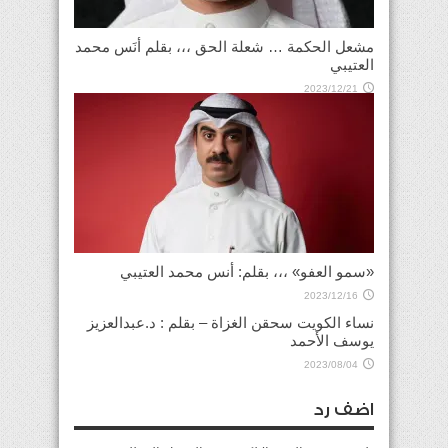
مشعل الحكمة … شعلة الحق ،،، بقلم أنَس محمد
العتيبي
2023/12/21
«سمو العفو» ،،، بقلم: أنس محمد العتيبي
2023/12/16
نساء الكويت سحقن الغزاة – بقلم : د.عبدالعزيز
يوسف الأحمد
2023/08/04
اضف رد