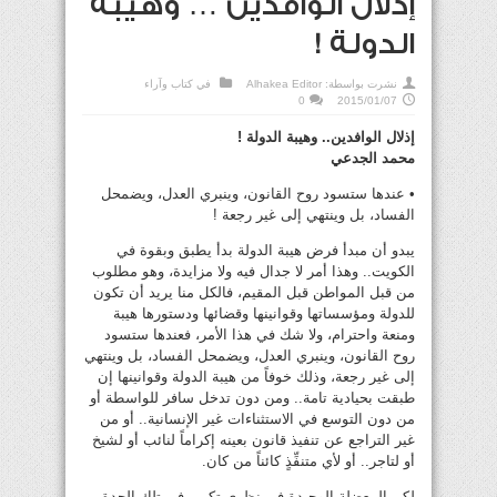
إذلال الوافدين … وهيبة
الدولة !
نشرت بواسطة:
Alhakea Editor
في
كتاب وآراء
0
2015/01/07
إذلال الوافدين.. وهيبة الدولة !
محمد الجدعي
• عندها ستسود روح القانون، وينبري العدل، ويضمحل
الفساد، بل وينتهي إلى غير رجعة !
يبدو أن مبدأ فرض هيبة الدولة بدأ يطبق وبقوة في
الكويت.. وهذا أمر لا جدال فيه ولا مزايدة، وهو مطلوب
من قبل المواطن قبل المقيم، فالكل منا يريد أن تكون
للدولة ومؤسساتها وقوانينها وقضائها ودستورها هيبة
ومنعة واحترام، ولا شك في هذا الأمر، فعندها ستسود
روح القانون، وينبري العدل، ويضمحل الفساد، بل وينتهي
إلى غير رجعة، وذلك خوفاً من هيبة الدولة وقوانينها إن
طبقت بحيادية تامة.. ومن دون تدخل سافر للواسطة أو
من دون التوسع في الاستثناءات غير الإنسانية.. أو من
غير التراجع عن تنفيذ قانون بعينه إكراماً لنائب أو لشيخ
أو لتاجر.. أو لأي متنفِّذٍ كائناً من كان.
لكن المعضلة الوحيدة في نظري تكمن في تلك الحدة