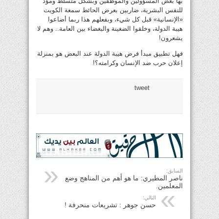
بها بعض المسؤولين والموظفين وبشكل متسلط ومؤذ
للنفس البشرية، ضاربين بعرض الحائط سمعة الكويت
«الإنسانية» قبل كل شيء، وبفعلهم هذا ربما أضاعوا
هيبة الدولة، وخلقوا الضغينة والبغضاء بين العامة.. وهم لا
يشعرون!
فهل تطبيق مبدأ فرض هيبة الدولة عند البعض هو بمنزلة
إعلان حرب ضد الإنسان وكرامته؟!
tweet
السابق:
ناصر المطيري: ما هو أهم من المناهج وضع
المعلمين.
التالي:
حسن جوهر : تشريعات منحرفة !